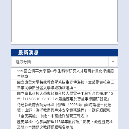
最新消息
最
選取分類
新
消
115 國立清華大學高中學生科學研究人才培育計畫化學組招
息
生簡章
國立東華大學特殊教育學系招生宣傳海報，並鼓勵貴校高三
畢業同學於分發入學階段踴躍選填。
國立臺北科技大學與龍華科技大學電子工程系合作辦理115
年「115.08.10~08.12「AI賦能應用於智慧半導體研習營」，
歡迎學生踴躍報名參加
花蓮縣政府委請秀林國中辦理「2026面山面海論壇－花蓮
場：山野、海洋教育與戶外安全實務課程」，歡迎踴躍報名
參加
「全民英檢」中級、中高級測驗現正報名中
歷史學科中心參與辦理115學年度台語片影史，歡迎歷史科
及關心本議題之教師踴躍報名參加