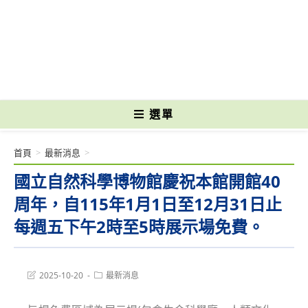
跳
轉
國立光復高級商工職業學校 National Kuangfu Commercial and Industrial
至
Vocational High School
主
要
內
容
選單
首頁
>
最新消息
>
國立自然科學博物館慶祝本館開館40
周年，自115年1月1日至12月31日止
每週五下午2時至5時展示場免費。
Post
Post
2025-10-20
最新消息
last
category:
modified: