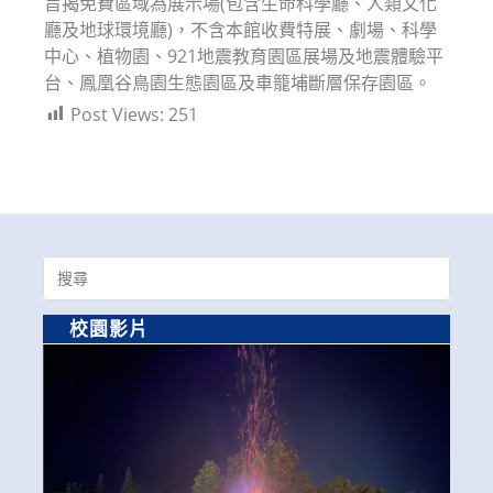
旨揭免費區域為展示場(包含生命科學廳、人類文化
廳及地球環境廳)，不含本館收費特展、劇場、科學
中心、植物園、921地震教育園區展場及地震體驗平
台、鳳凰谷鳥園生態園區及車籠埔斷層保存園區。
Post Views:
251
Search
for:
校園影片