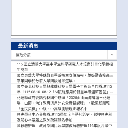
最新消息
最
選取分類
新
消
115 國立清華大學高中學生科學研究人才培育計畫化學組招
息
生簡章
國立東華大學特殊教育學系招生宣傳海報，並鼓勵貴校高三
畢業同學於分發入學階段踴躍選填。
國立臺北科技大學與龍華科技大學電子工程系合作辦理115
年「115.08.10~08.12「AI賦能應用於智慧半導體研習營」，
歡迎學生踴躍報名參加
花蓮縣政府委請秀林國中辦理「2026面山面海論壇－花蓮
場：山野、海洋教育與戶外安全實務課程」，歡迎踴躍報名
參加
「全民英檢」中級、中高級測驗現正報名中
歷史學科中心參與辦理115學年度台語片影史，歡迎歷史科
及關心本議題之教師踴躍報名參加
國教署辦理「教育部國民及學前教育署辦理116年度高級中