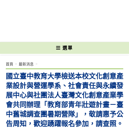
跳
轉
國立光復高級商工職業學校 National Kuangfu Commercial and Industrial
至
Vocational High School
主
要
內
容
選單
首頁
>
最新消息
>
國立臺中教育大學檢送本校文化創意產
業設計與營運學系、社會責任與永續發
展中心與社團法人臺灣文化創意產業學
會共同辦理「教育部青年壯遊計畫－臺
中舊城調查團暑期營隊」，敬請惠予公
告周知，歡迎踴躍報名參加，請查照。