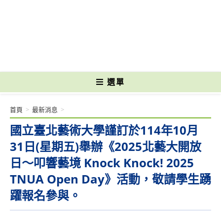
跳
轉
國立光復高級商工職業學校 National Kuangfu Commercial and Industrial
至
Vocational High School
主
要
內
容
選單
首頁
>
最新消息
>
國立臺北藝術大學謹訂於114年10月
31日(星期五)舉辦《2025北藝大開放
日～叩響藝境 Knock Knock! 2025
TNUA Open Day》活動，敬請學生踴
躍報名參與。