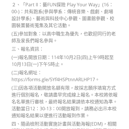
２、「Part II：藝FUN探險 Play Your Way」(16：
00-)：共有跑系(參與學系：傳統音樂、戲劇、劇場
設計學系)、藝術與科技中心參觀、圖書館參觀、校
園裝置藝術蒐集及其它活動。
(五)參加對象：以高中職生為優先，也歡迎同行的老
師及家長們報名參與。
三、報名資訊：
(一)報名開放日期：114年10月2日(四)上午9時起至
10月13日(一)下午5時止。
(二)報名網址：
https://forms.gle/5Yf4HSPtnnARLHP17。
(三)因各項活動開放名額有限，故採志願序填寫方式
進行個別報名，敬請盡早完成線上報名。本校將依報
名名單進行審核，最終報名結果請依本校通知為準。
活動當日12：30-13：00開放報到，請務必出示本校
通知報名結果以便進行活動報到作業。
四、隨函檢附活動實施計畫與活動海報(EDM)，相關