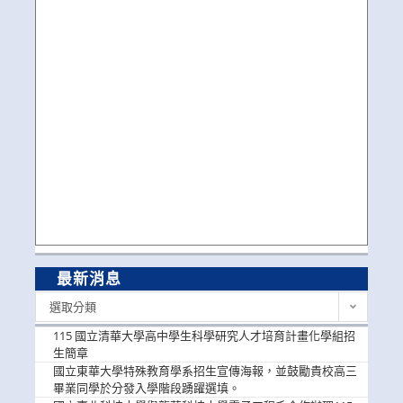
最新消息
最
選取分類
新
消
115 國立清華大學高中學生科學研究人才培育計畫化學組招
息
生簡章
國立東華大學特殊教育學系招生宣傳海報，並鼓勵貴校高三
畢業同學於分發入學階段踴躍選填。