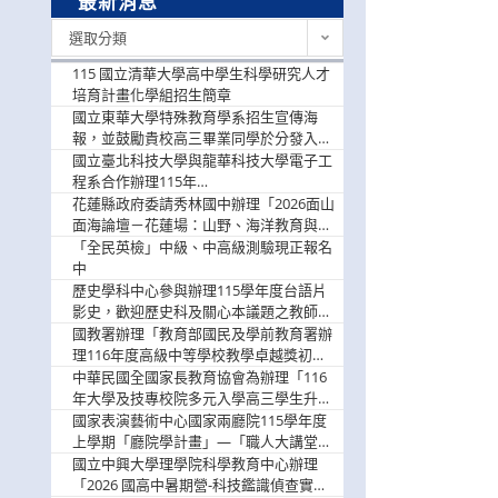
最新消息
最
選取分類
新
消
115 國立清華大學高中學生科學研究人才
息
培育計畫化學組招生簡章
國立東華大學特殊教育學系招生宣傳海
報，並鼓勵貴校高三畢業同學於分發入學
階段踴躍選填。
國立臺北科技大學與龍華科技大學電子工
程系合作辦理115年
「115.08.10~08.12「AI賦能應用於智慧半
花蓮縣政府委請秀林國中辦理「2026面山
導體研習營」，歡迎學生踴躍報名參加
面海論壇－花蓮場：山野、海洋教育與戶
外安全實務課程」，歡迎踴躍報名參加
「全民英檢」中級、中高級測驗現正報名
中
歷史學科中心參與辦理115學年度台語片
影史，歡迎歷史科及關心本議題之教師踴
躍報名參加
國教署辦理「教育部國民及學前教育署辦
理116年度高級中等學校教學卓越獎初選
實施計畫」，鼓勵教師踴躍報名
中華民國全國家長教育協會為辦理「116
年大學及技專校院多元入學高三學生升學
輔導家長說明會」
國家表演藝術中心國家兩廳院115學年度
上學期「廳院學計畫」—「職人大講堂」
及「一日體驗課程」，鼓勵踴躍報名參
國立中興大學理學院科學教育中心辦理
與。
「2026 國高中暑期營-科技鑑識偵查實戰