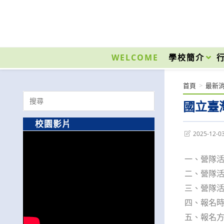
跳
轉
至
國立光復高級商工職業學校 National Kuangfu Commercial and Industrial Vocati
主
要
WELCOME
學校簡介
內
容
首頁
>
最新
Search
國立臺
for:
校園影片
Post
2025-12-0
last
modified:
一、營隊活
二、營隊活動
三、營隊
四、報名時
五、報名