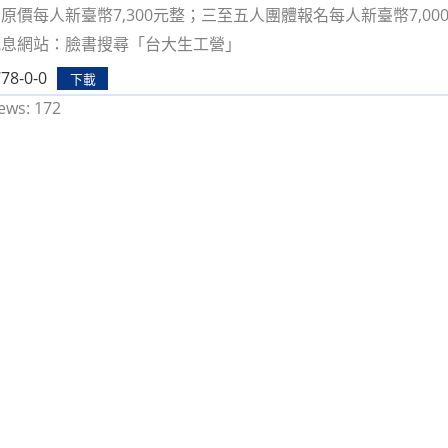
原價每人新臺幣7,300元整；三至五人團體報名每人新臺幣7,00
訊息網站：臉書搜尋「台大生工營」
78-0-0
下載
ews:
172