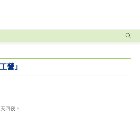
工營」
五天四夜。