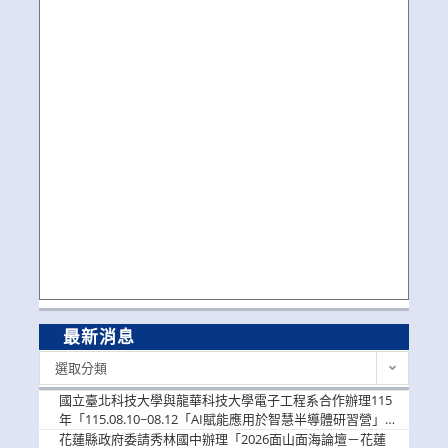
最新消息
最
選取分類
新
消
國立臺北科技大學與龍華科技大學電子工程系合作辦理115
息
年「115.08.10~08.12「AI賦能應用於智慧半導體研習營」，
歡迎學生踴躍報名參加
花蓮縣政府委請秀林國中辦理「2026面山面海論壇－花蓮