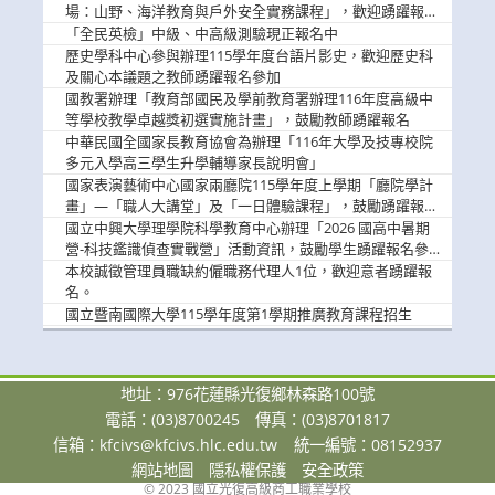
場：山野、海洋教育與戶外安全實務課程」，歡迎踴躍報名
參加
「全民英檢」中級、中高級測驗現正報名中
歷史學科中心參與辦理115學年度台語片影史，歡迎歷史科
及關心本議題之教師踴躍報名參加
國教署辦理「教育部國民及學前教育署辦理116年度高級中
等學校教學卓越獎初選實施計畫」，鼓勵教師踴躍報名
中華民國全國家長教育協會為辦理「116年大學及技專校院
多元入學高三學生升學輔導家長說明會」
國家表演藝術中心國家兩廳院115學年度上學期「廳院學計
畫」—「職人大講堂」及「一日體驗課程」，鼓勵踴躍報名
參與。
國立中興大學理學院科學教育中心辦理「2026 國高中暑期
營-科技鑑識偵查實戰營」活動資訊，鼓勵學生踴躍報名參
加。
本校誠徵管理員職缺約僱職務代理人1位，歡迎意者踴躍報
名。
國立暨南國際大學115學年度第1學期推廣教育課程招生
地址：976花蓮縣光復鄉林森路100號
電話：(03)8700245
傳真：(03)8701817
信箱：
kfcivs@kfcivs.hlc.edu.tw
統一編號：08152937
網站地圖
隱私權保護
安全政策
© 2023 國立光復高級商工職業學校