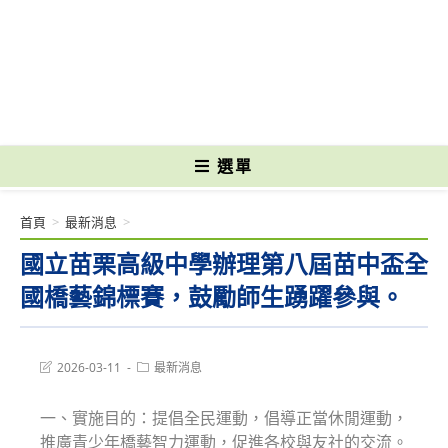
跳
轉
國立光復高級商工職業學校 National Kuangfu Commercial and Industrial
至
Vocational High School
主
要
內
容
選單
首頁
>
最新消息
>
國立苗栗高級中學辦理第八屆苗中盃全
國橋藝錦標賽，鼓勵師生踴躍參與。
Post
Post
2026-03-11
最新消息
last
category:
modified:
一、實施目的：提倡全民運動，倡導正當休閒運動，
推廣青少年橋藝智力運動，促進各校與友社的交流。