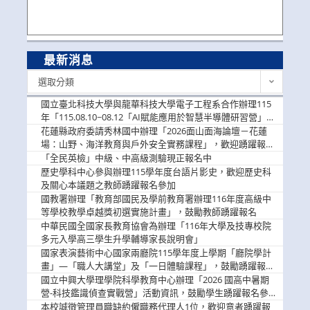
最新消息
最
選取分類
新
消
國立臺北科技大學與龍華科技大學電子工程系合作辦理115
息
年「115.08.10~08.12「AI賦能應用於智慧半導體研習營」，
歡迎學生踴躍報名參加
花蓮縣政府委請秀林國中辦理「2026面山面海論壇－花蓮
場：山野、海洋教育與戶外安全實務課程」，歡迎踴躍報名
參加
「全民英檢」中級、中高級測驗現正報名中
歷史學科中心參與辦理115學年度台語片影史，歡迎歷史科
及關心本議題之教師踴躍報名參加
國教署辦理「教育部國民及學前教育署辦理116年度高級中
等學校教學卓越獎初選實施計畫」，鼓勵教師踴躍報名
中華民國全國家長教育協會為辦理「116年大學及技專校院
多元入學高三學生升學輔導家長說明會」
國家表演藝術中心國家兩廳院115學年度上學期「廳院學計
畫」—「職人大講堂」及「一日體驗課程」，鼓勵踴躍報名
參與。
國立中興大學理學院科學教育中心辦理「2026 國高中暑期
營-科技鑑識偵查實戰營」活動資訊，鼓勵學生踴躍報名參
加。
本校誠徵管理員職缺約僱職務代理人1位，歡迎意者踴躍報