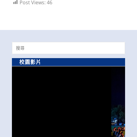
Post Views:
46
Search
for:
校園影片