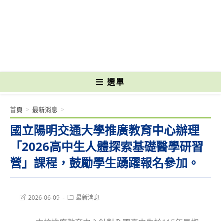
跳
轉
國立光復高級商工職業學校 National Kuangfu Commercial and Industrial
至
Vocational High School
主
要
內
容
選單
首頁
>
最新消息
>
國立陽明交通大學推廣教育中心辦理
「2026高中生人體探索基礎醫學研習
營」課程，鼓勵學生踴躍報名參加。
Post
Post
2026-06-09
最新消息
last
category:
modified: