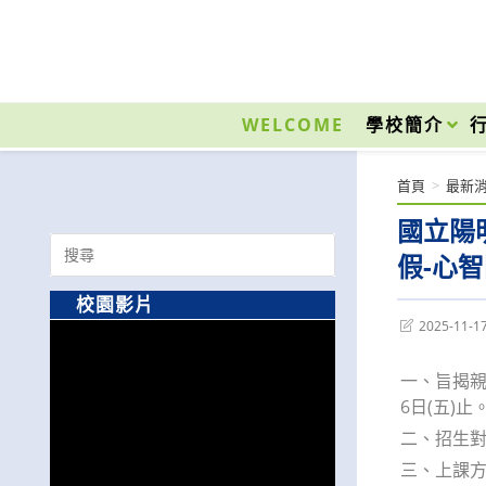
跳
轉
至
國立光復高級商工職業學校 National Kuangfu Commercial and Industrial Vocati
主
要
WELCOME
學校簡介
內
容
首頁
>
最新
國立陽
Search
假-心
for:
校園影片
Post
2025-11-1
last
modified:
一、旨揭親子
6日(五)止
二、招生對
三、上課