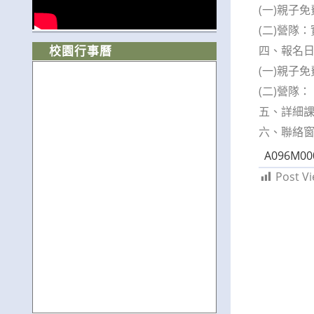
(一)親子
(二)營隊
四、報名
校園行事曆
(一)親子
(二)營隊：
五、詳細課程
六、聯絡窗口
A096M00
Post Vi