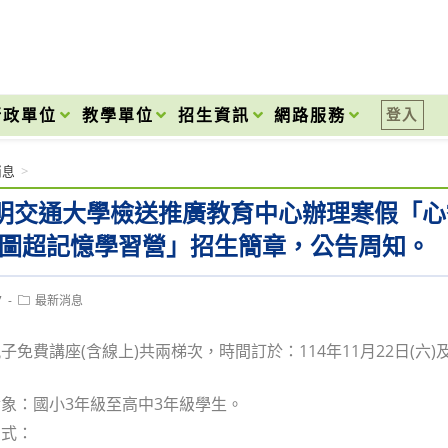
onal High School
行政單位
教學單位
招生資訊
網路服務
登入
消息
>
明交通大學檢送推廣教育中心辦理寒假「心智
智圖超記憶學習營」招生簡章，公告周知。
Post
7
最新消息
category:
免費講座(含線上)共兩梯次，時間訂於：114年11月22日(六)及1
。
象：國小3年級至高中3年級學生。
方式：