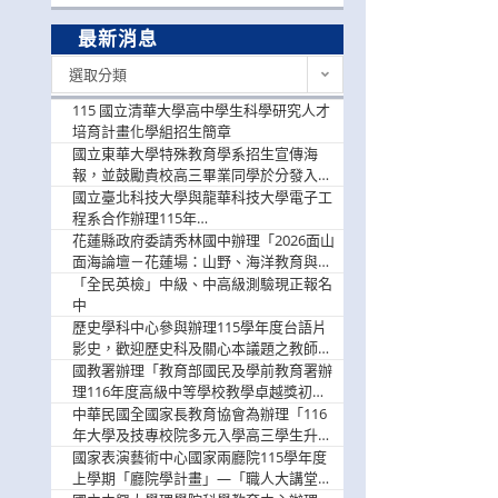
最新消息
最
選取分類
新
消
115 國立清華大學高中學生科學研究人才
息
培育計畫化學組招生簡章
國立東華大學特殊教育學系招生宣傳海
報，並鼓勵貴校高三畢業同學於分發入學
階段踴躍選填。
國立臺北科技大學與龍華科技大學電子工
程系合作辦理115年
「115.08.10~08.12「AI賦能應用於智慧半
花蓮縣政府委請秀林國中辦理「2026面山
導體研習營」，歡迎學生踴躍報名參加
面海論壇－花蓮場：山野、海洋教育與戶
外安全實務課程」，歡迎踴躍報名參加
「全民英檢」中級、中高級測驗現正報名
中
歷史學科中心參與辦理115學年度台語片
影史，歡迎歷史科及關心本議題之教師踴
躍報名參加
國教署辦理「教育部國民及學前教育署辦
理116年度高級中等學校教學卓越獎初選
實施計畫」，鼓勵教師踴躍報名
中華民國全國家長教育協會為辦理「116
年大學及技專校院多元入學高三學生升學
輔導家長說明會」
國家表演藝術中心國家兩廳院115學年度
上學期「廳院學計畫」—「職人大講堂」