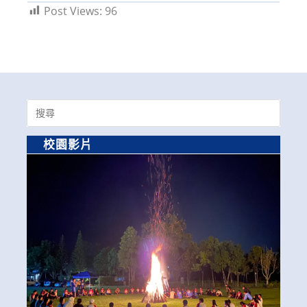
Post Views:
96
Search
for:
校園影片