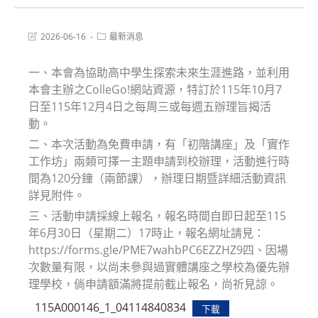
Post
Post
2026-06-16
最新消息
last
category:
modified:
一、本會為協助高中學生探索未來生涯進路，並利用
本會主辦之ColleGo!網站資源，特訂於115年10月7
日至115年12月4日之每周三或每週五辦理旨揭活
動。
二、本次活動為免費申請，有「初階講座」及「實作
工作坊」兩類可擇一主題申請到校辦理，活動進行時
間為120分鐘（兩節課），辦理日期暨詳細活動資訊
詳見附件。
三、活動申請採線上報名，報名時間自即日起至115
年6月30日（星期二）17時止，報名網址請見：
https://forms.gle/PME7wahbPC6EZZHZ9四、因場
次數量有限，以尚未參與過實體講座之學校為優先辦
理學校，倘申請額滿將提前截止報名，尚祈見諒。
115A000146_1_04114840834
下載