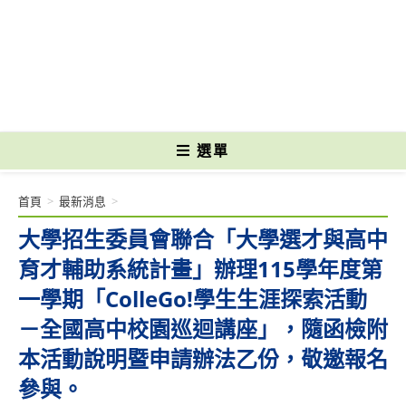
跳
轉
國立光復高級商工職業學校 National Kuangfu Commercial and Industrial
至
Vocational High School
主
要
內
容
選單
首頁
>
最新消息
>
大學招生委員會聯合「大學選才與高中
育才輔助系統計畫」辦理115學年度第
一學期「ColleGo!學生生涯探索活動
－全國高中校園巡迴講座」，隨函檢附
本活動說明暨申請辦法乙份，敬邀報名
參與。