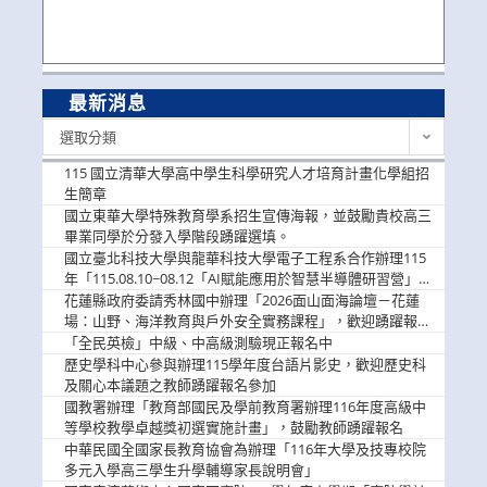
最新消息
最
選取分類
新
消
115 國立清華大學高中學生科學研究人才培育計畫化學組招
息
生簡章
國立東華大學特殊教育學系招生宣傳海報，並鼓勵貴校高三
畢業同學於分發入學階段踴躍選填。
國立臺北科技大學與龍華科技大學電子工程系合作辦理115
年「115.08.10~08.12「AI賦能應用於智慧半導體研習營」，
歡迎學生踴躍報名參加
花蓮縣政府委請秀林國中辦理「2026面山面海論壇－花蓮
場：山野、海洋教育與戶外安全實務課程」，歡迎踴躍報名
參加
「全民英檢」中級、中高級測驗現正報名中
歷史學科中心參與辦理115學年度台語片影史，歡迎歷史科
及關心本議題之教師踴躍報名參加
國教署辦理「教育部國民及學前教育署辦理116年度高級中
等學校教學卓越獎初選實施計畫」，鼓勵教師踴躍報名
中華民國全國家長教育協會為辦理「116年大學及技專校院
多元入學高三學生升學輔導家長說明會」