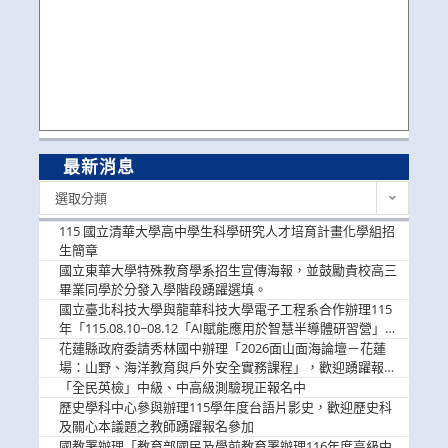
最新消息
最
選取分類
新
消
115 國立清華大學高中學生科學研究人才培育計畫化學組招
息
生簡章
國立東華大學特殊教育學系招生宣傳海報，並鼓勵貴校高三
畢業同學於分發入學階段踴躍選填。
國立臺北科技大學與龍華科技大學電子工程系合作辦理115
年「115.08.10~08.12「AI賦能應用於智慧半導體研習營」，
歡迎學生踴躍報名參加
花蓮縣政府委請秀林國中辦理「2026面山面海論壇－花蓮
場：山野、海洋教育與戶外安全實務課程」，歡迎踴躍報名
參加
「全民英檢」中級、中高級測驗現正報名中
歷史學科中心參與辦理115學年度台語片影史，歡迎歷史科
及關心本議題之教師踴躍報名參加
國教署辦理「教育部國民及學前教育署辦理116年度高級中