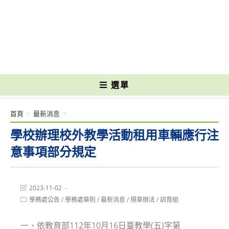
跳
轉
國立光復高級商工職業學校 National Kuangfu Commercial and Industrial
至
Vocational High School
主
要
內
容
選單
首頁
>
最新消息
>
學校辦理校外教學活動租用車輛應行注
意事項部分規定
Post
2023-11-02
last
Post
學務處公告
/
學務處章則
/
最新消息
/
規章辦法
/
訓育組
modified:
category:
一、依教育部112年10月16日臺教學(五)字第