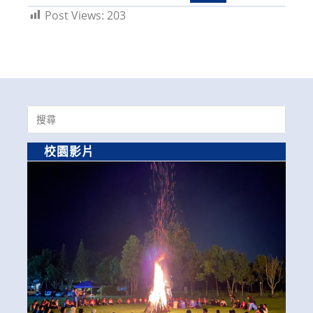
Post Views:
203
Search
for:
校園影片