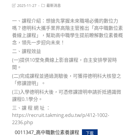
Post
Post
2025-11-27
最新消息
last
category:
modified:
一、課程介紹：想搶先掌握未來職場必備的數位力
嗎？德明科大攜手業界高階主管推出「高中職數位素
養線上課程」，幫助高中職學生提前瞭解數位素養概
念，領先一步迎向未來！
二、課程效益
(一)提供10堂免費線上影音課程，自主安排學習時
間。
(二)完成課程並通過測驗後，可獲得德明科大核發之
「修課證明」。
(三)入學德明科大後，可憑修課證明申請折抵通識微
課程0.1學分。
三、課 程 網 址 ：
https://recruit.takming.edu.tw/p/412-1002-
2236.php
0011347_高中職數位素養課程
下載