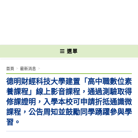
跳
轉
國立光復高級商工職業學校 National Kuangfu Commercial and Industrial
至
Vocational High School
主
要
內
容
選單
首頁
>
最新消息
>
德明財經科技大學建置「高中職數位素
養課程」線上影音課程，通過測驗取得
修課證明，入學本校可申請折抵通識微
課程，公告周知並鼓勵同學踴躍參與學
習。