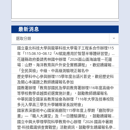
最新消息
最
選取分類
新
消
國立臺北科技大學與龍華科技大學電子工程系合作辦理115
息
年「115.08.10~08.12「AI賦能應用於智慧半導體研習營」，
歡迎學生踴躍報名參加
花蓮縣政府委請秀林國中辦理「2026面山面海論壇－花蓮
場：山野、海洋教育與戶外安全實務課程」，歡迎踴躍報名
參加
「全民英檢」中級、中高級測驗現正報名中
歷史學科中心參與辦理115學年度台語片影史，歡迎歷史科
及關心本議題之教師踴躍報名參加
國教署辦理「教育部國民及學前教育署辦理116年度高級中
等學校教學卓越獎初選實施計畫」，鼓勵教師踴躍報名
中華民國全國家長教育協會為辦理「116年大學及技專校院
多元入學高三學生升學輔導家長說明會」
國家表演藝術中心國家兩廳院115學年度上學期「廳院學計
畫」—「職人大講堂」及「一日體驗課程」，鼓勵踴躍報名
參與。
國立中興大學理學院科學教育中心辦理「2026 國高中暑期
營-科技鑑識偵查實戰營」活動資訊，鼓勵學生踴躍報名參