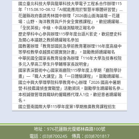
消
國立臺北科技大學與龍華科技大學電子工程系合作辦理115
息
年「115.08.10~08.12「AI賦能應用於智慧半導體研習營」，
歡迎學生踴躍報名參加
花蓮縣政府委請秀林國中辦理「2026面山面海論壇－花蓮
場：山野、海洋教育與戶外安全實務課程」，歡迎踴躍報名
參加
「全民英檢」中級、中高級測驗現正報名中
歷史學科中心參與辦理115學年度台語片影史，歡迎歷史科
及關心本議題之教師踴躍報名參加
國教署辦理「教育部國民及學前教育署辦理116年度高級中
等學校教學卓越獎初選實施計畫」，鼓勵教師踴躍報名
中華民國全國家長教育協會為辦理「116年大學及技專校院
多元入學高三學生升學輔導家長說明會」
國家表演藝術中心國家兩廳院115學年度上學期「廳院學計
畫」—「職人大講堂」及「一日體驗課程」，鼓勵踴躍報名
參與。
國立中興大學理學院科學教育中心辦理「2026 國高中暑期
營-科技鑑識偵查實戰營」活動資訊，鼓勵學生踴躍報名參
加。
本校誠徵管理員職缺約僱職務代理人1位，歡迎意者踴躍報
名。
國立暨南國際大學115學年度第1學期推廣教育課程招生
地址：976花蓮縣光復鄉林森路100號
電話：(03)8700245
傳真：(03)8701817