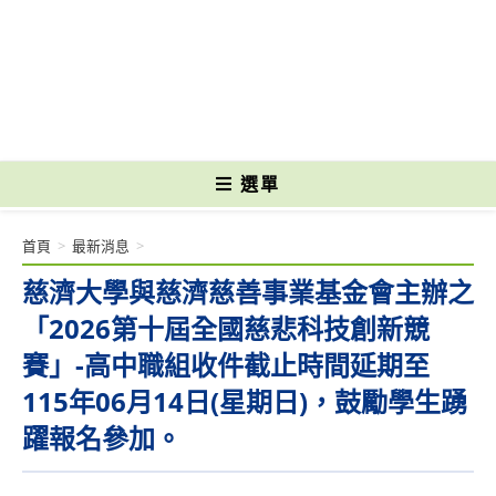
跳
轉
國立光復高級商工職業學校 National Kuangfu Commercial and Industrial
至
Vocational High School
主
要
內
容
選單
首頁
>
最新消息
>
慈濟大學與慈濟慈善事業基金會主辦之
「2026第十屆全國慈悲科技創新競
賽」-高中職組收件截止時間延期至
115年06月14日(星期日)，鼓勵學生踴
躍報名參加。