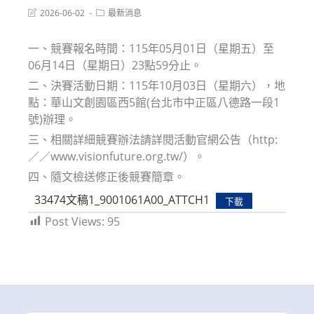
Post
Post
2026-06-02
最新消息
last
category:
modified:
一、競賽報名時間：115年05月01日（星期五）至
06月14日（星期日）23點59分止。
二、決賽活動日期：115年10月03日（星期六），地
點：華山文創園區西5館(台北市中正區八德路一段1
號)辦理。
三、相關詳細競賽辦法請詳閱活動官網公告（http:
／／www.visionfuture.org.tw/）。
四、隨文檢送修正後競賽簡章。
33474文稿1_9001061A00_ATTCH1
下載
Post Views:
95