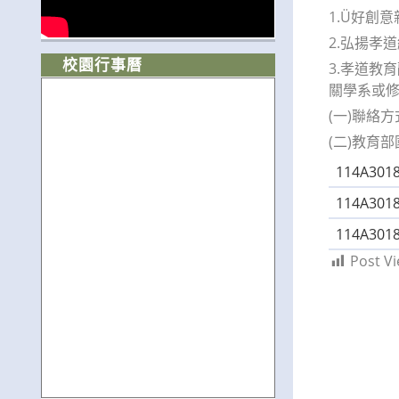
1.Ü好創
2.弘揚孝
校園行事曆
3.孝道教
關學系或修
(一)聯絡方式
(二)教育部國
114A301
114A301
114A301
Post Vi