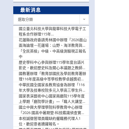
最新消息
最
選取分類
新
消
國立臺北科技大學與龍華科技大學電子工
息
程系合作辦理115年
「115.08.10~08.12「AI賦能應用於智慧半
花蓮縣政府委請秀林國中辦理「2026面山
導體研習營」，歡迎學生踴躍報名參加
面海論壇－花蓮場：山野、海洋教育與戶
外安全實務課程」，歡迎踴躍報名參加
「全民英檢」中級、中高級測驗現正報名
中
歷史學科中心參與辦理115學年度台語片
影史，歡迎歷史科及關心本議題之教師踴
躍報名參加
國教署辦理「教育部國民及學前教育署辦
理116年度高級中等學校教學卓越獎初選
實施計畫」，鼓勵教師踴躍報名
中華民國全國家長教育協會為辦理「116
年大學及技專校院多元入學高三學生升學
輔導家長說明會」
國家表演藝術中心國家兩廳院115學年度
上學期「廳院學計畫」—「職人大講堂」
及「一日體驗課程」，鼓勵踴躍報名參
國立中興大學理學院科學教育中心辦理
與。
「2026 國高中暑期營-科技鑑識偵查實戰
營」活動資訊，鼓勵學生踴躍報名參加。
本校誠徵管理員職缺約僱職務代理人1
位，歡迎意者踴躍報名。