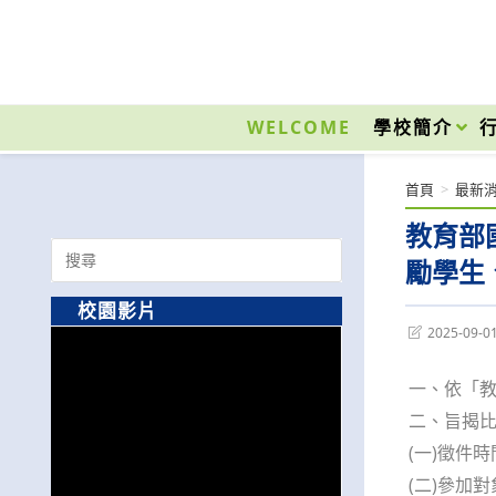
跳
轉
至
國立光復高級商工職業學校 National Kuangfu Commercial and Industrial Vocati
主
要
WELCOME
學校簡介
內
容
首頁
>
最新
教育部
Search
勵學生
for:
校園影片
Post
2025-09-0
last
modified:
一、依「
二、旨揭
(一)徵件
(二)參加對