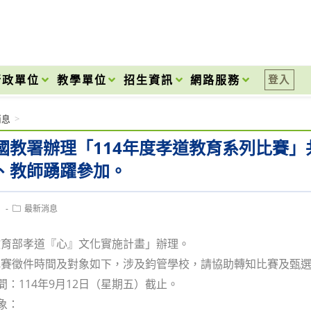
onal High School
行政單位
教學單位
招生資訊
網路服務
登入
消息
>
國教署辦理「114年度孝道教育系列比賽」
、教師踴躍參加。
Post
1
最新消息
category:
教育部孝道『心』文化實施計畫」辦理。
比賽徵件時間及對象如下，涉及鈞管學校，請協助轉知比賽及甄
時間：114年9月12日（星期五）截止。
象：