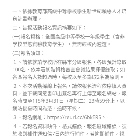
modified:
一、依據教育部高級中等學校學生新世紀領導人才培
育計畫辦理。
二、旨揭活動報名資訊摘要如下：
(一)報名資格：全國高級中等學校一年級學生（含非
學校型態實驗教育學生），無需經校內遴選。
(二)報名須知：
１、請依就讀學校所在縣市分區報名，各區預計錄取
100名，依本署初階資格審查會議結果擇優錄取；如
各區報名人數超過時，每校以至多錄取2名為原則。
２、本次活動採線上報名，請依報名流程依序填入資
料，並下載同意書印出簽名再行上傳至報名網站，報
名時間至115年3月31日（星期二）23時59分止，以
網站後臺時間為憑，逾時不候。
３、報名網址：https://reurl.cc/6bkER5。
４、若報名資料缺件、格式錯誤、報名區域錯誤，須
於收到補件通知信7日內進行補件，若逾期補件，視