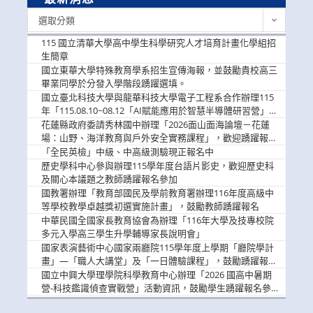
最
選取分類
新
消
115 國立清華大學高中學生科學研究人才培育計畫化學組招
息
生簡章
國立東華大學特殊教育學系招生宣傳海報，並鼓勵貴校高三
畢業同學於分發入學階段踴躍選填。
國立臺北科技大學與龍華科技大學電子工程系合作辦理115
年「115.08.10~08.12「AI賦能應用於智慧半導體研習營」，
歡迎學生踴躍報名參加
花蓮縣政府委請秀林國中辦理「2026面山面海論壇－花蓮
場：山野、海洋教育與戶外安全實務課程」，歡迎踴躍報名
參加
「全民英檢」中級、中高級測驗現正報名中
歷史學科中心參與辦理115學年度台語片影史，歡迎歷史科
及關心本議題之教師踴躍報名參加
國教署辦理「教育部國民及學前教育署辦理116年度高級中
等學校教學卓越獎初選實施計畫」，鼓勵教師踴躍報名
中華民國全國家長教育協會為辦理「116年大學及技專校院
多元入學高三學生升學輔導家長說明會」
國家表演藝術中心國家兩廳院115學年度上學期「廳院學計
畫」—「職人大講堂」及「一日體驗課程」，鼓勵踴躍報名
參與。
國立中興大學理學院科學教育中心辦理「2026 國高中暑期
營-科技鑑識偵查實戰營」活動資訊，鼓勵學生踴躍報名參
加。