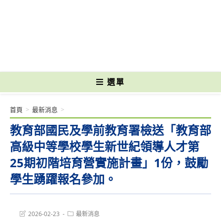
跳
轉
國立光復高級商工職業學校 National Kuangfu Commercial and Industrial
至
Vocational High School
主
要
內
容
選單
首頁
>
最新消息
>
教育部國民及學前教育署檢送「教育部
高級中等學校學生新世紀領導人才第
25期初階培育營實施計畫」1份，鼓勵
學生踴躍報名參加。
Post
Post
2026-02-23
最新消息
last
category: