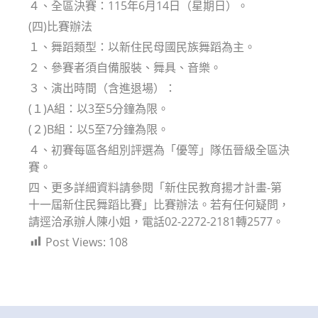
４、全區決賽：115年6月14日（星期日）。
(四)比賽辦法
１、舞蹈類型：以新住民母國民族舞蹈為主。
２、參賽者須自備服裝、舞具、音樂。
３、演出時間（含進退場）：
(１)A組：以3至5分鐘為限。
(２)B組：以5至7分鐘為限。
４、初賽每區各組別評選為「優等」隊伍晉級全區決
賽。
四、更多詳細資料請參閱「新住民教育揚才計畫-第
十一屆新住民舞蹈比賽」比賽辦法。若有任何疑問，
請逕洽承辦人陳小姐，電話02-2272-2181轉2577。
Post Views:
108