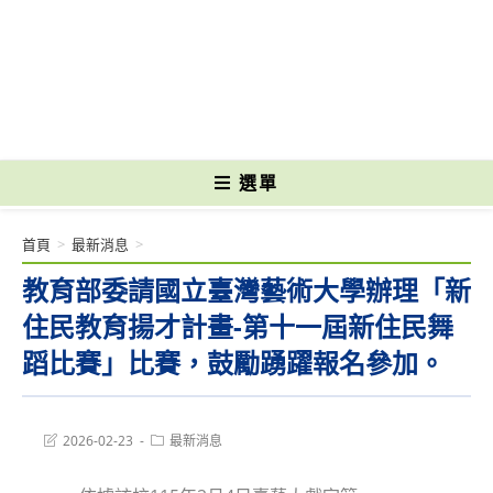
跳
轉
國立光復高級商工職業學校 National Kuangfu Commercial and Industrial
至
Vocational High School
主
要
內
容
選單
首頁
>
最新消息
>
教育部委請國立臺灣藝術大學辦理「新
住民教育揚才計畫-第十一屆新住民舞
蹈比賽」比賽，鼓勵踴躍報名參加。
Post
Post
2026-02-23
最新消息
last
category:
modified: