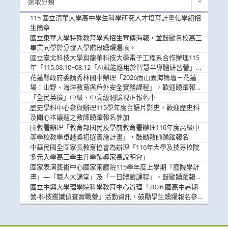
選取分類
新
消
115 國立清華大學高中學生科學研究人才培育計畫化學組招
息
生簡章
國立東華大學特殊教育學系招生宣傳海報，並鼓勵貴校高三
畢業同學於分發入學階段踴躍選填。
國立臺北科技大學與龍華科技大學電子工程系合作辦理115
年「115.08.10~08.12「AI賦能應用於智慧半導體研習營」，
歡迎學生踴躍報名參加
花蓮縣政府委請秀林國中辦理「2026面山面海論壇－花蓮
場：山野、海洋教育與戶外安全實務課程」，歡迎踴躍報名
參加
「全民英檢」中級、中高級測驗現正報名中
歷史學科中心參與辦理115學年度台語片影史，歡迎歷史科
及關心本議題之教師踴躍報名參加
國教署辦理「教育部國民及學前教育署辦理116年度高級中
等學校教學卓越獎初選實施計畫」，鼓勵教師踴躍報名
中華民國全國家長教育協會為辦理「116年大學及技專校院
多元入學高三學生升學輔導家長說明會」
國家表演藝術中心國家兩廳院115學年度上學期「廳院學計
畫」—「職人大講堂」及「一日體驗課程」，鼓勵踴躍報名
參與。
國立中興大學理學院科學教育中心辦理「2026 國高中暑期
營-科技鑑識偵查實戰營」活動資訊，鼓勵學生踴躍報名參
加。