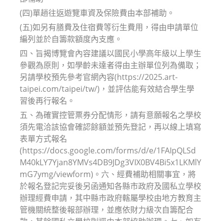
(四)單趟往返遊覽車資及保險費由本部補助。
(五)如另有膳費及住宿費等衍生費用，得由申請單位
編列並於自籌款額度內支應。
四、旨揭博覽會內容建議以國民小學高年級以上學生
參觀為原則，如學齡未達者得由主辦單位列為備取；
另請學校預先參考官網內容(https://2025.art-
taipei.com/taipei/tw/)，並評估能有效結合學生學
習後再行報名。
五、為確實控管票券分配情形，請有意願報名之學校
須先電洽該協會確認餘額並預先登記，再以線上填寫
表單方式報名
(https://docs.google.com/forms/d/e/1FAIpQLSd
M40kLY7Yjan8YMVs4DB9JDg3VIX0BV4Bi5x1LKMlY
mG7ymg/viewform)。六、經費補助相關事宜，將
於報名登記完妥後另函通知各縣市政府及國私立學校
辦理經費申請，其中縣市政府轄屬學校由地方教育主
管機關統整後報部辦理，並應依財力級次自籌配合