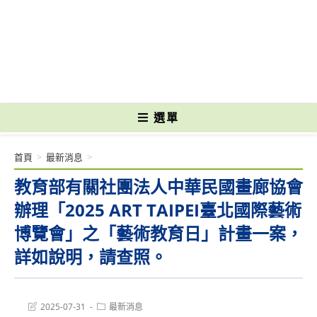
跳
轉
國立光復高級商工職業學校 National Kuangfu Commercial and Industrial
至
Vocational High School
主
要
內
容
選單
首頁
>
最新消息
>
教育部有關社團法人中華民國畫廊協會
辦理「2025 ART TAIPEI臺北國際藝術
博覽會」之「藝術教育日」計畫一案，
詳如說明，請查照。
Post
Post
2025-07-31
最新消息
last
category: