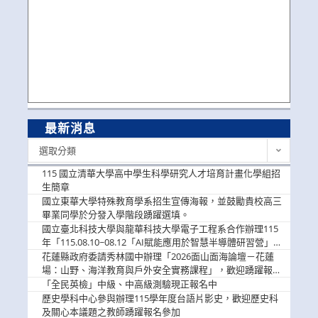
最新消息
最
選取分類
新
消
115 國立清華大學高中學生科學研究人才培育計畫化學組招
息
生簡章
國立東華大學特殊教育學系招生宣傳海報，並鼓勵貴校高三
畢業同學於分發入學階段踴躍選填。
國立臺北科技大學與龍華科技大學電子工程系合作辦理115
年「115.08.10~08.12「AI賦能應用於智慧半導體研習營」，
歡迎學生踴躍報名參加
花蓮縣政府委請秀林國中辦理「2026面山面海論壇－花蓮
場：山野、海洋教育與戶外安全實務課程」，歡迎踴躍報名
參加
「全民英檢」中級、中高級測驗現正報名中
歷史學科中心參與辦理115學年度台語片影史，歡迎歷史科
及關心本議題之教師踴躍報名參加