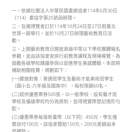
modified:
一、依據社團法人中華民國畫廊協會114年6月30日
（114）畫協字第25號函辦理。
二、旨揭博覽會訂於114年10月24日至27日假臺北
世貿一館舉行，並於10月27日辦理藝術教育日活
動。
三、上開藝術教育日開放高級中等以下學校團體報名
參觀，並由該協會安排行前教育課程及現場導覽，為
鼓勵各級學校踴躍參與以促進學生美感體驗，本部將
補助相關經費，規劃如下：
(一)實施對象：普通班學生及藝術才能美術班學生
（國小五-六年級及國高中），每校限額60名。
(二)提供優惠票券500張，以一般學校、設有藝才班
學校及偏遠學校均分為原則，並得視實際登記情形勻
配。
(三)優惠票券每張新臺幣（以下同）450元，學生僅
需自付100元，該協會贊助150元，200元差額由本
部補助。