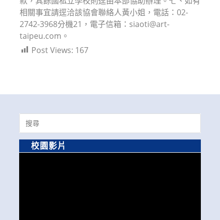
款，其餘國私立學校則逕由本部協助辦理。七、如有
相關事宜請逕洽該協會聯絡人黃小姐，電話：02-
2742-3968分機21，電子信箱：siaoti@art-
taipeu.com。
Post Views:
167
Search
for:
校園影片