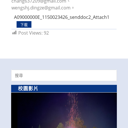
chang637209@gmail.com、
wengshj.dingze@gmail.com。
A09000000E_1150023426_senddoc2_Attach1
下載
Post Views:
92
Search
for:
校園影片