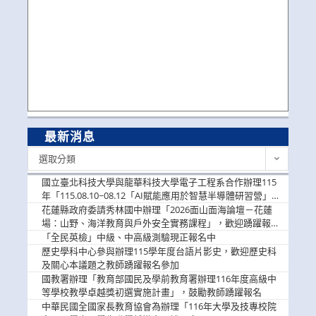
最新消息
最
選取分類
新
消
國立臺北科技大學與龍華科技大學電子工程系合作辦理115
息
年「115.08.10~08.12「AI賦能應用於智慧半導體研習營」，
歡迎學生踴躍報名參加
花蓮縣政府委請秀林國中辦理「2026面山面海論壇－花蓮
場：山野、海洋教育與戶外安全實務課程」，歡迎踴躍報名
參加
「全民英檢」中級、中高級測驗現正報名中
歷史學科中心參與辦理115學年度台語片影史，歡迎歷史科
及關心本議題之教師踴躍報名參加
國教署辦理「教育部國民及學前教育署辦理116年度高級中
等學校教學卓越獎初選實施計畫」，鼓勵教師踴躍報名
中華民國全國家長教育協會為辦理「116年大學及技專校院