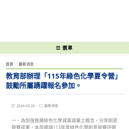
跳
轉
國立光復高級商工職業學校 National Kuangfu Commercial and Industrial
至
Vocational High School
主
要
內
容
選單
首頁
>
最新消息
>
教育部辦理「115年綠色化學夏令營」
鼓勵所屬踴躍報名參加。
Post
Post
2026-03-26
最新消息
last
category:
modified:
一、為加強推廣綠色化學減毒減量之概念，分享創意
競賽成果，本部邀請113年度綠色化學創意競賽評選