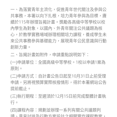
modified:
一、為落實青年主流化，促進青年世代關注及參與公
共事務，本署以向下扎根，培力青年參與為目標，賡
續於115年辦理旨揭計畫。獎勵各高級中等學校以校
內學生為對象，以國內、外青年關注公共議題為核
心，於教學實務場域辦理相關培力課程，養成學生未
來公共事務參與基礎能力，展現青年公民意識與行動
創新力量。
二、旨揭計畫如附件，申請重點說明如下：
(一)申請單位：全國高級中等學校。1校以申請1案為
原則。
(二)申請方式：自計畫公告日起至10月31日止前受理
申請，另將視預算實際核撥情形，得於本署網站公告
提前截止。
(三)執行期程：至遲須於12月15日前完成整體計畫執
行。
(四)課程內容：規劃並辦理一系列有關公共議題判
讀、意見討論及行動方案設計之相關實作課程教案，