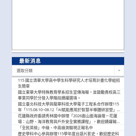
最新消息
最
選取分類
新
消
115 國立清華大學高中學生科學研究人才培育計畫化學組招
息
生簡章
國立東華大學特殊教育學系招生宣傳海報，並鼓勵貴校高三
畢業同學於分發入學階段踴躍選填。
國立臺北科技大學與龍華科技大學電子工程系合作辦理115
年「115.08.10~08.12「AI賦能應用於智慧半導體研習營」，
歡迎學生踴躍報名參加
花蓮縣政府委請秀林國中辦理「2026面山面海論壇－花蓮
場：山野、海洋教育與戶外安全實務課程」，歡迎踴躍報名
參加
「全民英檢」中級、中高級測驗現正報名中
歷史學科中心參與辦理115學年度台語片影史，歡迎歷史科