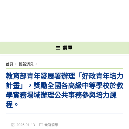
跳
轉
國立光復高級商工職業學校 National Kuangfu Commercial and Industrial
至
Vocational High School
主
要
內
容
選單
首頁
>
最新消息
>
教育部青年發展署辦理「好政青年培力
計畫」，獎勵全國各高級中等學校於教
學實務場域辦理公共事務參與培力課
程。
Post
Post
2026-01-13
最新消息
last
category: