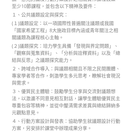
至少10節課程，並包含以下精神及要件：
１、公共議題設定與探究：
(１)議題設定：以一項國際性普遍關注議題或我國
「國家希望工程」8大施政目標內涵或青年關注之相
關議題為課程核心主軸。
(２)議題探究：培力學生具備「發現與界定問題」、
「觀察與蒐集資料」、「分析與詮釋資料」以及「總
結與反思」之議題探究能力。
２、跨域合作導入：與議題相關且不限之民間團體、
專家學者等合作，刺激學生多元思考，瞭解社會現況
與需求。
３、優質民主體驗：鼓勵學生分享與交流對議題想
法，以激盪不同意見相互對話，讓學生體驗優質民主
尊重包容等精神，並從中釐清需求差異與總結歸納多
元觀點意見。
４、行動方案設計與發表：協助學生就議題設計行動
方案，另安排於課堂中辦理成果分享。