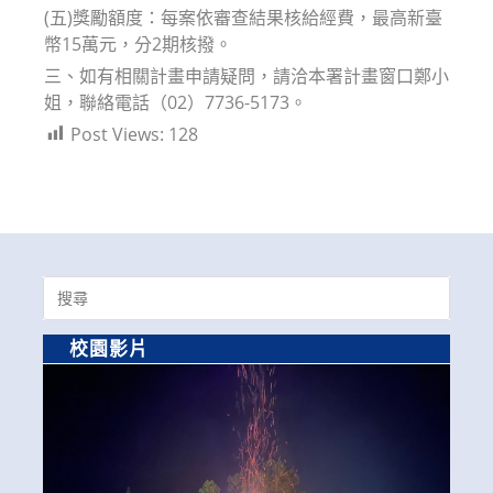
(五)獎勵額度：每案依審查結果核給經費，最高新臺
幣15萬元，分2期核撥。
三、如有相關計畫申請疑問，請洽本署計畫窗口鄭小
姐，聯絡電話（02）7736-5173。
Post Views:
128
Search
for:
校園影片