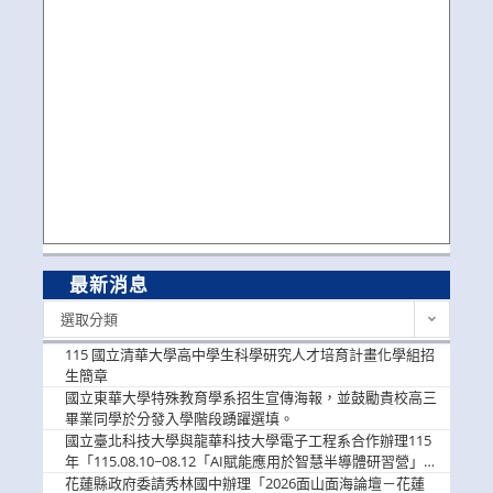
最新消息
最
選取分類
新
消
115 國立清華大學高中學生科學研究人才培育計畫化學組招
息
生簡章
國立東華大學特殊教育學系招生宣傳海報，並鼓勵貴校高三
畢業同學於分發入學階段踴躍選填。
國立臺北科技大學與龍華科技大學電子工程系合作辦理115
年「115.08.10~08.12「AI賦能應用於智慧半導體研習營」，
歡迎學生踴躍報名參加
花蓮縣政府委請秀林國中辦理「2026面山面海論壇－花蓮