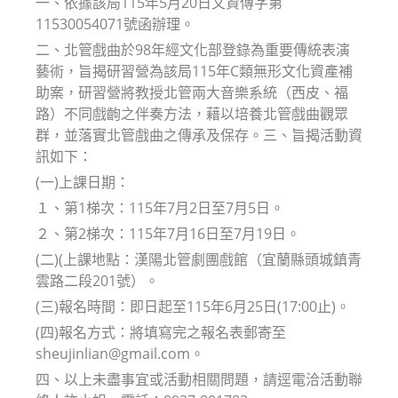
一、依據該局115年5月20日文資傳字第
11530054071號函辦理。
二、北管戲曲於98年經文化部登錄為重要傳統表演
藝術，旨揭研習營為該局115年C類無形文化資產補
助案，研習營將教授北管兩大音樂系統（西皮、福
路）不同戲齣之伴奏方法，藉以培養北管戲曲觀眾
群，並落實北管戲曲之傳承及保存。三、旨揭活動資
訊如下：
(一)上課日期：
１、第1梯次：115年7月2日至7月5日。
２、第2梯次：115年7月16日至7月19日。
(二)(上課地點：漢陽北管劇團戲館（宜蘭縣頭城鎮青
雲路二段201號）。
(三)報名時間：即日起至115年6月25日(17:00止)。
(四)報名方式：將填寫完之報名表郵寄至
sheujinlian@gmail.com。
四、以上未盡事宜或活動相關問題，請逕電洽活動聯