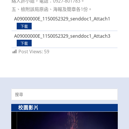
絡人許小姐，電話：0927-801783。
五、檢附該局原函、海報及簡章各1份。
A09000000E_1150052329_senddoc1_Attach1
下載
A09000000E_1150052329_senddoc1_Attach3
下載
Post Views:
59
Search
for:
校園影片