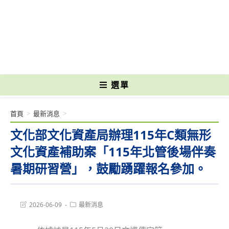
跳
轉
國立光復高級商工職業學校 National Kuangfu Commercial and Industrial
至
Vocational High School
主
要
內
容
選單
首頁
>
最新消息
>
文化部文化資產局辦理115年C類無形
文化資產補助案「115年北管後場伴奏
暑期研習營」，鼓勵踴躍報名參加。
Post
Post
2026-06-09
最新消息
last
category:
modified: