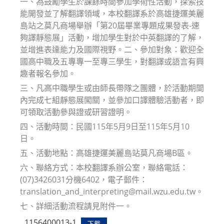
一、為鼓勵學生於課餘時間參加學術性活動，探索技
能開發並了解翻譯領域，本校翻譯系於高雄捷運美麗
島站之莫凡商場舉辦「第20屆畢業專題成果發表-速
夠譯靜態展」活動，增加學生對於中英翻譯的了解，
並增進表達能力及國際視野。二、參加對象：歡迎全
國高中職及五專專一至專三學生，對翻譯或語言有興
趣者報名參加。
三、凡高中職學生或由師長帶隊之團體，於活動期間
內完成七組靜態展闖關，並參加口譯體驗活動者，即
可領取活動參與證或研習證明。
四、活動時間：民國115年5月9日至115年5月10
日。
五、活動地點：高雄捷運美麗島站莫凡商場B區。
六、聯絡方式：本校翻譯系辦公室，聯絡電話：
(07)3426031分機6402，電子郵件：
translation_and_interpreting@mail.wzu.edu.tw。
七、詳細活動流程請見附件一。
1156400013-1
下載