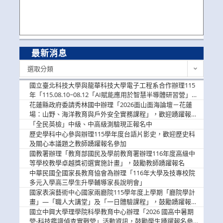
最新消息
最
選取分類
新
消
國立臺北科技大學與龍華科技大學電子工程系合作辦理115
息
年「115.08.10~08.12「AI賦能應用於智慧半導體研習營」，
歡迎學生踴躍報名參加
花蓮縣政府委請秀林國中辦理「2026面山面海論壇－花蓮
場：山野、海洋教育與戶外安全實務課程」，歡迎踴躍報名
參加
「全民英檢」中級、中高級測驗現正報名中
歷史學科中心參與辦理115學年度台語片影史，歡迎歷史科
及關心本議題之教師踴躍報名參加
國教署辦理「教育部國民及學前教育署辦理116年度高級中
等學校教學卓越獎初選實施計畫」，鼓勵教師踴躍報名
中華民國全國家長教育協會為辦理「116年大學及技專校院
多元入學高三學生升學輔導家長說明會」
國家表演藝術中心國家兩廳院115學年度上學期「廳院學計
畫」—「職人大講堂」及「一日體驗課程」，鼓勵踴躍報名
參與。
國立中興大學理學院科學教育中心辦理「2026 國高中暑期
營-科技鑑識偵查實戰營」活動資訊，鼓勵學生踴躍報名參