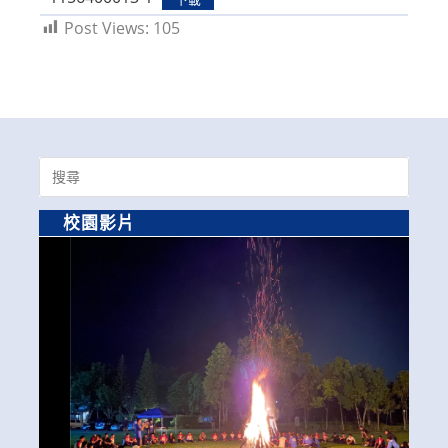
Post Views:
105
Search
for:
校園影片