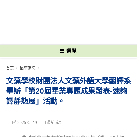
跳
轉
國立光復高級商工職業學校 National Kuangfu Commercial and Industrial
至
Vocational High School
主
要
內
容
選單
首頁
>
最新消息
>
文藻學校財團法人文藻外語大學翻譯系
舉辦「第20屆畢業專題成果發表-速夠
譯靜態展」活動。
Post
Post
2026-05-19
最新消息
last
category:
modified: