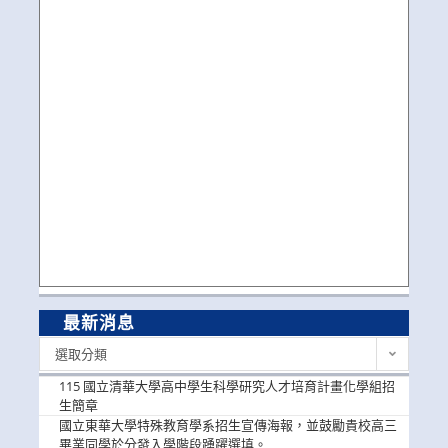
最新消息
最
選取分類
新
消
115 國立清華大學高中學生科學研究人才培育計畫化學組招
息
生簡章
國立東華大學特殊教育學系招生宣傳海報，並鼓勵貴校高三
畢業同學於分發入學階段踴躍選填。