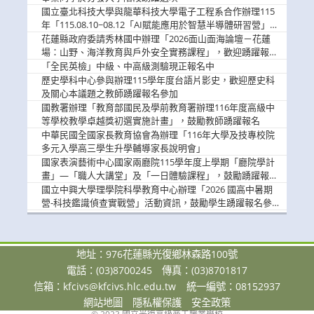
國立臺北科技大學與龍華科技大學電子工程系合作辦理115
年「115.08.10~08.12「AI賦能應用於智慧半導體研習營」，
歡迎學生踴躍報名參加
花蓮縣政府委請秀林國中辦理「2026面山面海論壇－花蓮
場：山野、海洋教育與戶外安全實務課程」，歡迎踴躍報名
參加
「全民英檢」中級、中高級測驗現正報名中
歷史學科中心參與辦理115學年度台語片影史，歡迎歷史科
及關心本議題之教師踴躍報名參加
國教署辦理「教育部國民及學前教育署辦理116年度高級中
等學校教學卓越獎初選實施計畫」，鼓勵教師踴躍報名
中華民國全國家長教育協會為辦理「116年大學及技專校院
多元入學高三學生升學輔導家長說明會」
國家表演藝術中心國家兩廳院115學年度上學期「廳院學計
畫」—「職人大講堂」及「一日體驗課程」，鼓勵踴躍報名
參與。
國立中興大學理學院科學教育中心辦理「2026 國高中暑期
營-科技鑑識偵查實戰營」活動資訊，鼓勵學生踴躍報名參
加。
地址：976花蓮縣光復鄉林森路100號
電話：(03)8700245
傳真：(03)8701817
信箱：
kfcivs@kfcivs.hlc.edu.tw
統一編號：08152937
網站地圖
隱私權保護
安全政策