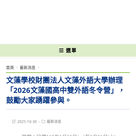
跳
轉
國立光復高級商工職業學校 National Kuangfu Commercial and Industrial
至
Vocational High School
主
要
內
容
選單
首頁
>
最新消息
>
文藻學校財團法人文藻外語大學辦理
「2026文藻國高中雙外語冬令營」，
鼓勵大家踴躍參與。
Post
Post
2025-10-30
最新消息
last
category:
modified: