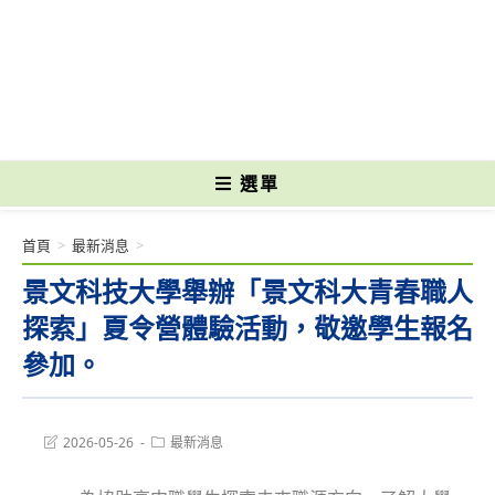
跳
轉
國立光復高級商工職業學校 National Kuangfu Commercial and Industrial
至
Vocational High School
主
要
內
容
選單
首頁
>
最新消息
>
景文科技大學舉辦「景文科大青春職人
探索」夏令營體驗活動，敬邀學生報名
參加。
Post
Post
2026-05-26
最新消息
last
category:
modified: