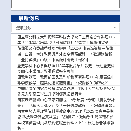
最新消息
最
選取分類
新
消
國立臺北科技大學與龍華科技大學電子工程系合作辦理115
息
年「115.08.10~08.12「AI賦能應用於智慧半導體研習營」，
歡迎學生踴躍報名參加
花蓮縣政府委請秀林國中辦理「2026面山面海論壇－花蓮
場：山野、海洋教育與戶外安全實務課程」，歡迎踴躍報名
參加
「全民英檢」中級、中高級測驗現正報名中
歷史學科中心參與辦理115學年度台語片影史，歡迎歷史科
及關心本議題之教師踴躍報名參加
國教署辦理「教育部國民及學前教育署辦理116年度高級中
等學校教學卓越獎初選實施計畫」，鼓勵教師踴躍報名
中華民國全國家長教育協會為辦理「116年大學及技專校院
多元入學高三學生升學輔導家長說明會」
國家表演藝術中心國家兩廳院115學年度上學期「廳院學計
畫」—「職人大講堂」及「一日體驗課程」，鼓勵踴躍報名
參與。
國立中興大學理學院科學教育中心辦理「2026 國高中暑期
營-科技鑑識偵查實戰營」活動資訊，鼓勵學生踴躍報名參
加。
本校誠徵管理員職缺約僱職務代理人1位，歡迎意者踴躍報
名。