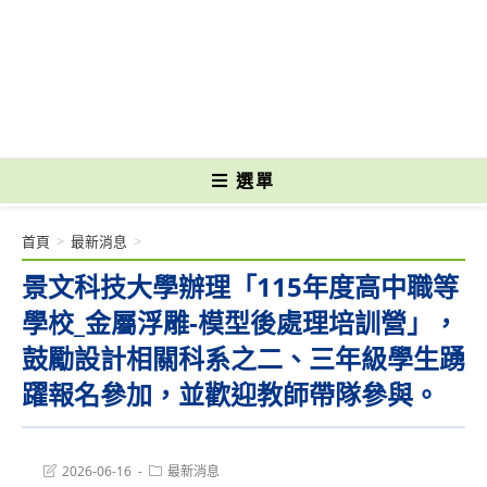
跳
轉
國立光復高級商工職業學校 National Kuangfu Commercial and Industrial
至
Vocational High School
主
要
內
容
選單
首頁
>
最新消息
>
景文科技大學辦理「115年度高中職等
學校_金屬浮雕-模型後處理培訓營」，
鼓勵設計相關科系之二、三年級學生踴
躍報名參加，並歡迎教師帶隊參與。
Post
Post
2026-06-16
最新消息
last
category: