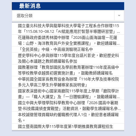
最新消息
最
選取分類
新
消
國立臺北科技大學與龍華科技大學電子工程系合作辦理115
息
年「115.08.10~08.12「AI賦能應用於智慧半導體研習營」，
歡迎學生踴躍報名參加
花蓮縣政府委請秀林國中辦理「2026面山面海論壇－花蓮
場：山野、海洋教育與戶外安全實務課程」，歡迎踴躍報名
參加
「全民英檢」中級、中高級測驗現正報名中
歷史學科中心參與辦理115學年度台語片影史，歡迎歷史科
及關心本議題之教師踴躍報名參加
國教署辦理「教育部國民及學前教育署辦理116年度高級中
等學校教學卓越獎初選實施計畫」，鼓勵教師踴躍報名
中華民國全國家長教育協會為辦理「116年大學及技專校院
多元入學高三學生升學輔導家長說明會」
國家表演藝術中心國家兩廳院115學年度上學期「廳院學計
畫」—「職人大講堂」及「一日體驗課程」，鼓勵踴躍報名
參與。
國立中興大學理學院科學教育中心辦理「2026 國高中暑期
營-科技鑑識偵查實戰營」活動資訊，鼓勵學生踴躍報名參
加。
本校誠徵管理員職缺約僱職務代理人1位，歡迎意者踴躍報
名。
國立暨南國際大學115學年度第1學期推廣教育課程招生