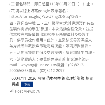
(三)報名時間：即日起至115年06月29日（一）止。
(四)請以線上填寫google 表單報名：
https://forms.gle/JPcwU7hgZDGaqY3v9。
四、歡迎高中職 二、三年級學生(尤其專題製作有商
品製作需求的學生)參加，本次活動全程免費，並提
供本校高階設備輸出3D模型及所需塗料及後製工
具，供學員操作運用。此外，並邀請業界資深達人
葉秀薇老師教授與示範電鑄技能，敬請把握機會。
五、活動無提供住宿及交通接送，請參加師生自理。
六、活動聯絡人：視覺傳達設計系 楊文灝老師E-
mail：whyang@just.edu.tw電話：(02)8212-
2000#6868傳真：(02)8212-2097
0004711_2026_金屬浮雕-模型後處理培訓營_相關
資訊
下載
Post Views:
76