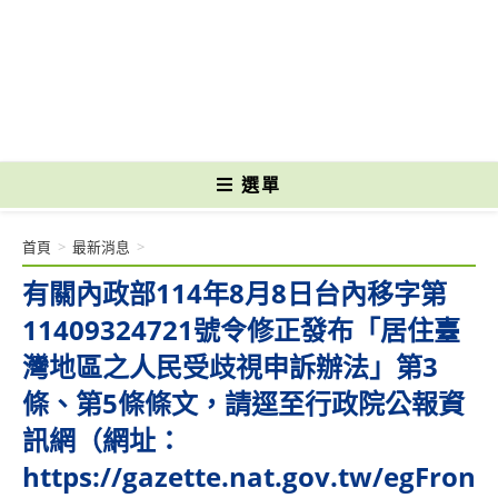
跳
轉
國立光復高級商工職業學校 National Kuangfu Commercial and Industrial
至
Vocational High School
主
要
內
容
選單
首頁
>
最新消息
>
有關內政部114年8月8日台內移字第
11409324721號令修正發布「居住臺
灣地區之人民受歧視申訴辦法」第3
條、第5條條文，請逕至行政院公報資
訊網（網址：
https://gazette.nat.gov.tw/egFron