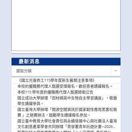
最新消息
最
選取分類
新
消
《國立光復商工115學年度新生暑期注意事項》
息
本校約僱職務代理人甄選受理報名，歡迎意者踴躍報名。
本校115 學年度約僱職務代理人甄選錄取公告
國立成功大學辦理「因材網高中生物自主學習講座」，敬邀
學生踴躍參與。
國立臺灣大學辦理「開源空間資訊於國家韌性應用黑客松競
賽 」之競賽辦法，鼓勵學生踴躍報名參加。
國立臺中教育大學社會責任與永續發展中心與社團法人臺灣
文化創意產業學會共同辦理「青發署青年壯遊計畫─2026臺