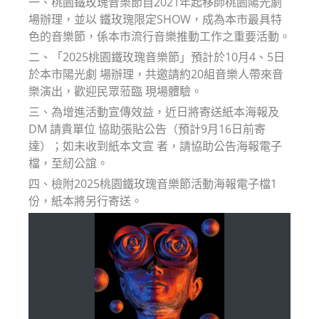
一、桃園鐵玫瑰音樂節自2021年起移師桃園陽光劇
場辦理，並以 鐵玫瑰限定SHOW，成為本市最具特
色的音樂節，係本市流行音樂推動工作之重要活動。
二、「2025桃園鐵玫瑰音樂節」預計於10月4、5日
於本市陽光劇 場辦理，共邀請約20組音樂人帶來音
樂演出，歡迎民眾蒞臨 現場體驗。
三、為增進活動宣傳效益，近日將寄送紙本海報及
DM 請貴單位 協助張貼公告（預計9月16日前寄
達）；如未收到紙本文宣 者，請協助公告海報電子
檔，至紉公誼。
四、檢附2025桃園鐵玫瑰音樂節活動海報電子檔1
份，紙本將另行寄送。