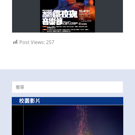
Post Views:
257
Search
for:
校園影片