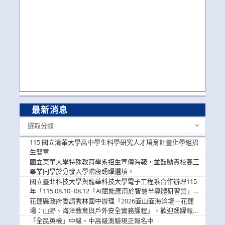
最新消息
最
選取分類
新
消
115 國立清華大學高中學生科學研究人才培育計畫化學組招
息
生簡章
國立東華大學特殊教育學系招生宣傳海報，並鼓勵貴校高三
畢業同學於分發入學階段踴躍選填。
國立臺北科技大學與龍華科技大學電子工程系合作辦理115
年「115.08.10~08.12「AI賦能應用於智慧半導體研習營」，
歡迎學生踴躍報名參加
花蓮縣政府委請秀林國中辦理「2026面山面海論壇－花蓮
場：山野、海洋教育與戶外安全實務課程」，歡迎踴躍報名
參加
「全民英檢」中級、中高級測驗現正報名中