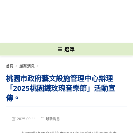
跳
轉
國立光復高級商工職業學校 National Kuangfu Commercial and Industrial
至
Vocational High School
主
要
內
容
選單
首頁
>
最新消息
>
桃園市政府藝文設施管理中心辦理
「2025桃園鐵玫瑰音樂節」活動宣
傳。
Post
Post
2025-09-11
最新消息
last
category:
modified: