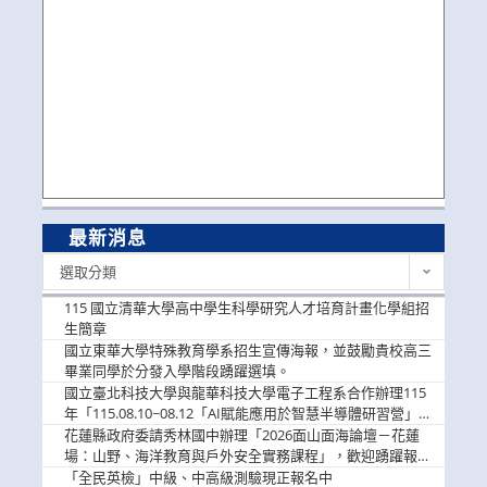
最新消息
最
選取分類
新
消
115 國立清華大學高中學生科學研究人才培育計畫化學組招
息
生簡章
國立東華大學特殊教育學系招生宣傳海報，並鼓勵貴校高三
畢業同學於分發入學階段踴躍選填。
國立臺北科技大學與龍華科技大學電子工程系合作辦理115
年「115.08.10~08.12「AI賦能應用於智慧半導體研習營」，
歡迎學生踴躍報名參加
花蓮縣政府委請秀林國中辦理「2026面山面海論壇－花蓮
場：山野、海洋教育與戶外安全實務課程」，歡迎踴躍報名
參加
「全民英檢」中級、中高級測驗現正報名中