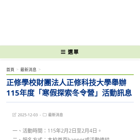
跳
轉
國立光復高級商工職業學校 National Kuangfu Commercial and Industrial
至
Vocational High School
主
要
內
容
選單
首頁
>
最新消息
>
正修學校財團法人正修科技大學舉辦
115年度「寒假探索冬令營」活動訊息
Post
Post
2025-12-03
最新消息
last
category:
modified:
一、活動時間：115年2月2日至2月4日。
二、報名方式：本校首頁banner或活動連結