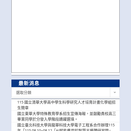
最新消息
最
選取分類
新
消
115 國立清華大學高中學生科學研究人才培育計畫化學組招
息
生簡章
國立東華大學特殊教育學系招生宣傳海報，並鼓勵貴校高三
畢業同學於分發入學階段踴躍選填。
國立臺北科技大學與龍華科技大學電子工程系合作辦理115
年「115.08.10~08.12「AI賦能應用於智慧半導體研習營」，