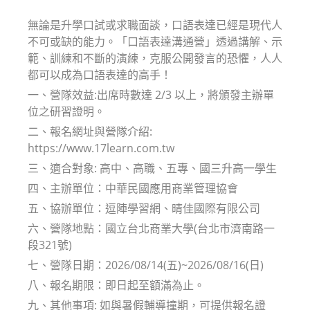
modified:
無論是升學口試或求職面談，口語表達已經是現代人
不可或缺的能力。「口語表達溝通營」透過講解、示
範、訓練和不斷的演練，克服公開發言的恐懼，人人
都可以成為口語表達的高手！
一、營隊效益:出席時數達 2/3 以上，將頒發主辦單
位之研習證明。
二、報名網址與營隊介紹:
https://www.17learn.com.tw
三、適合對象: 高中、高職、五專、國三升高一學生
四、主辦單位：中華民國應用商業管理協會
五、協辦單位：逗陣學習網、晴佳國際有限公司
六、營隊地點：國立台北商業大學(台北市濟南路一
段321號)
七、營隊日期：2026/08/14(五)~2026/08/16(日)
八、報名期限：即日起至額滿為止。
九、其他事項: 如與暑假輔導撞期，可提供報名證