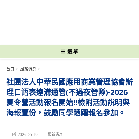
跳
轉
國立光復高級商工職業學校 National Kuangfu Commercial and Industrial
至
Vocational High School
主
要
內
容
選單
首頁
>
最新消息
>
社團法人中華民國應用商業管理協會辦
理口語表達溝通營(不過夜營隊)-2026
夏令營活動報名開始!!檢附活動說明與
海報壹份，鼓勵同學踴躍報名參加。
Post
Post
2026-05-19
最新消息
last
category: