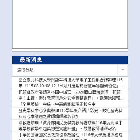
最新消息
最
選取分類
新
消
國立臺北科技大學與龍華科技大學電子工程系合作辦理115
息
年「115.08.10~08.12「AI賦能應用於智慧半導體研習營」，
歡迎學生踴躍報名參加
花蓮縣政府委請秀林國中辦理「2026面山面海論壇－花蓮
場：山野、海洋教育與戶外安全實務課程」，歡迎踴躍報名
參加
「全民英檢」中級、中高級測驗現正報名中
歷史學科中心參與辦理115學年度台語片影史，歡迎歷史科
及關心本議題之教師踴躍報名參加
國教署辦理「教育部國民及學前教育署辦理116年度高級中
等學校教學卓越獎初選實施計畫」，鼓勵教師踴躍報名
中華民國全國家長教育協會為辦理「116年大學及技專校院