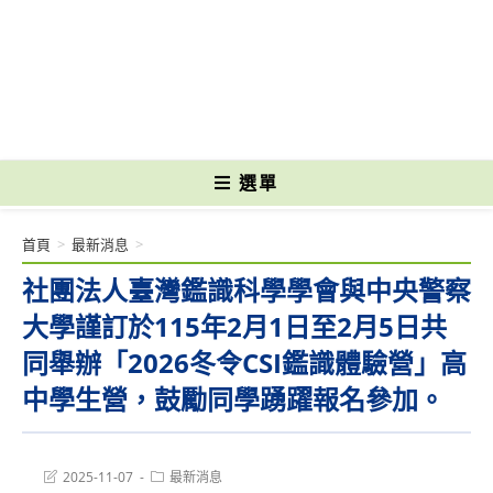
跳
轉
國立光復高級商工職業學校 National Kuangfu Commercial and Industrial
至
Vocational High School
主
要
內
容
選單
首頁
>
最新消息
>
社團法人臺灣鑑識科學學會與中央警察
大學謹訂於115年2月1日至2月5日共
同舉辦「2026冬令CSI鑑識體驗營」高
中學生營，鼓勵同學踴躍報名參加。
Post
Post
2025-11-07
最新消息
last
category: