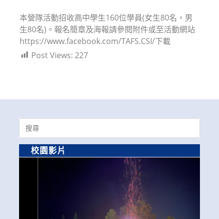
modified:
本營隊活動招收高中學生160位學員(女生80名，男
生80名)。報名簡章及海報請參閱附件或至活動網站
https://www.facebook.com/TAFS.CSI/下載
Post Views:
227
Search
for:
校園影片