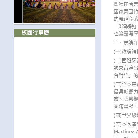
圍繞在唐
國家舞團
的舞蹈段
「32鞭轉
校園行事曆
也流露濃
二、表演
(一)改編
(二)西班
次來台演
台對話」
(三)全本芭
最具影響
放、聰慧機
充滿幽默
(四)世界
(五)本次演
Martí