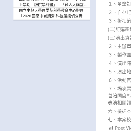
１、單筆訂購
上學期「廳院學計畫」—「職人大講堂」
及「一日體驗課程」，鼓勵踴躍報名參
國立中興大學理學院科學教育中心辦理
２、自4/1
與。
「2026 國高中暑期營-科技鑑識偵查實戰
３、折扣適用
營」活動資訊，鼓勵學生踴躍報名參加。
(二)訂購連結：
(三)演出
２、主辦
３、製作團隊：
４、演出時間
５、演出地
６、活動官網：h
７、場次票價：
善陪同席*2
表演相關
六、檢送本
七、本案校園
Post Vi