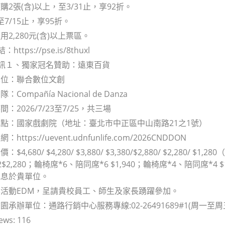
2張(含)以上，至3/31止，享92折。
至7/15止，享95折。
2,280元(含)以上票區。
https://pse.is/8thuxl
資訊１、獨家冠名贊助：遠東百貨
單位：聯合數位文創
Compañía Nacional de Danza
：2026/7/23至7/25，共三場
點：國家戲劇院（地址：臺北市中正區中山南路21之1號）
ttps://uevent.udnfunlife.com/2026CNDDON
$4,680/ $4,280/ $3,880/ $3,380/$2,880/ $2,280
$2,280；輪椅席*6、陪同席*6 $1,940；輪椅席*4、陪同席*4 
訊息於貴單位。
活動EDM，呈請貴校員工、師生及家長踴躍參加。
承辦單位：通路行銷中心服務專線:02-26491689#1(周一至周五09:
ews:
116