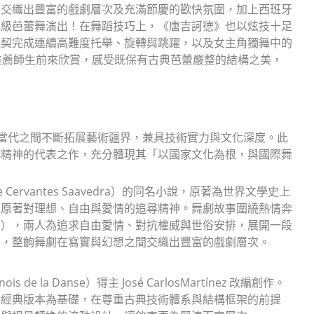
景交織出豐富的戲劇層次及充滿節慶的歡快氛圍，加上西班牙
家級芭蕾舞演出！在舞蹈技巧上，《唐吉訶德》也以炫技十足
默契完成連續高難度托舉、旋轉與跳躍，以及女主角獨舞中的
推薦師生前來欣賞，感受既保有古典芭蕾嚴整的結構之美，
與當代之間不斷拓展藝術疆界，兼具技術實力與文化深度。此
族精神的代表之作，充分體現其「以國家文化為根，與國際舞
ervantes Saavedra）的同名小說，原著為世界文學史上
留原著對理想、自由與愛情的追尋精神。舞劇故事圍繞熱情奔
ilio），兩人為追求自由愛情、對抗權威與世俗安排，展開一段
下，整齣舞劇在寫實與幻想之間交織出豐富的戲劇層次。
 Danse）得主 José CarlosMartínez 改編創作。
tipa）的經典版本為基礎，在尊重古典技術體系與結構框架的前提