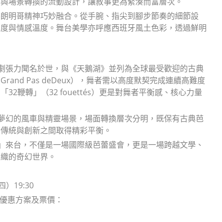
奏與場景轉換的流動設計，讓敘事更為緊湊而富層次。
放的佛朗明哥精神巧妙融合。從手腕、指尖到腳步節奏的細節設
識度與情感溫度。舞台美學亦呼應西班牙風土色彩，透過鮮明
戲劇張力聞名於世，與《天鵝湖》並列為全球最受歡迎的古典
nd Pas deDeux），舞者需以高度默契完成連續高難度
鞭轉」（32 fouettés）更是對舞者平衡感、核心力量
到夢幻的風車與精靈場景，場面轉換層次分明，既保有古典芭
、傳統與創新之間取得精彩平衡。
》」來台，不僅是一場國際級芭蕾盛會，更是一場跨越文學、
交織的奇幻世界。
）19:30
、購票優惠方案及票價：