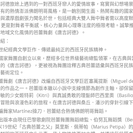
吉訶德旅途上遇到的一對西班牙戀人的愛情故事，寫實與幻想場
特有的熱情澎派佛朗明哥風格，是一齣別開生面、熱鬧有趣的國
落與濃厚戲劇張力聞名於世，包括經典大雙人舞中舞者需以高度
」更是對舞者平衡感、核心力量與心理專注度的極限考驗。誠摯
厚地域文化風情的芭蕾舞劇《唐吉訶德》。
介紹：
跨世紀經典文學巨作．傳遞最純正的西班牙民族精神。
牙國家舞團自創立以來，歷經多位世界級藝術總監領軍，在古典
出的《唐吉訶德》，更被視為舞團詮釋古典芭蕾語彙與西班牙民
的藝術定位。
蕾舞劇《唐吉訶德》改編自西班牙文學巨匠塞萬提斯（Miguel de C
力的作品之一。芭蕾版本雖以小說中支線情節為創作主軸，卻保
敏的少女姬特莉（Kitri）與真誠勇敢的理髮師巴西里奧（Bas
、冒險與浪漫色彩的旅程。在唐吉訶德與桑丘．潘沙的穿針引線
級編舞家Martínez操刀．芭蕾結合熱情佛朗明哥舞蹈。
出版本由現任巴黎歌劇院芭蕾舞團舞蹈總監、伯努瓦舞蹈獎（Benois de la
nez 以19世紀「古典芭蕾之父」莫里斯．佩蒂帕（Marius Pe