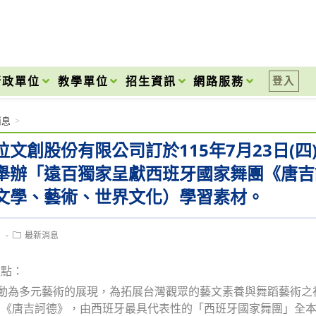
onal High School
行政單位
教學單位
招生資訊
網路服務
登入
消息
>
位文創股份有限公司訂於115年7月23日(四
舉辦「遠百獨家呈獻西班牙國家舞團《唐吉
文學、藝術、世界文化）學習素材。
Post
1
最新消息
category:
重點：
活動為多元藝術的展現，為拓展台灣觀眾的藝文素養與舞蹈藝術
的《唐吉訶德》，由西班牙最具代表性的「西班牙國家舞團」全