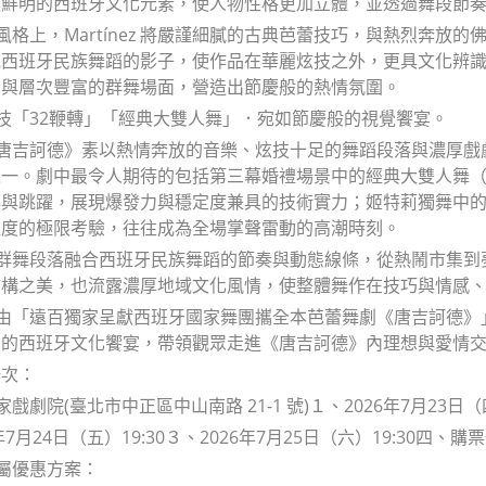
更鮮明的西班牙文化元素，使人物性格更加立體，並透過舞段節
蹈風格上，Martínez 將嚴謹細膩的古典芭蕾技巧，與熱烈奔
見西班牙民族舞蹈的影子，使作品在華麗炫技之外，更具文化辨
調與層次豐富的群舞場面，營造出節慶般的熱情氛圍。
絕技「32鞭轉」「經典大雙人舞」．宛如節慶般的視覺饗宴。
《唐吉訶德》素以熱情奔放的音樂、炫技十足的舞蹈段落與濃厚
一。劇中最令人期待的包括第三幕婚禮場景中的經典大雙人舞（Gra
與跳躍，展現爆發力與穩定度兼具的技術實力；姬特莉獨舞中的「32
注度的極限考驗，往往成為全場掌聲雷動的高潮時刻。
，群舞段落融合西班牙民族舞蹈的節奏與動態線條，從熱鬧市集
結構之美，也流露濃厚地域文化風情，使整體舞作在技巧與情感
，由「遠百獨家呈獻西班牙國家舞團攜全本芭蕾舞劇《唐吉訶德
蹈的西班牙文化饗宴，帶領觀眾走進《唐吉訶德》內理想與愛情
場次：
家戲劇院(臺北市中正區中山南路 21-1 號)１、2026年7月23日（四
年7月24日（五）19:30３、2026年7月25日（六）19:30四
專屬優惠方案：