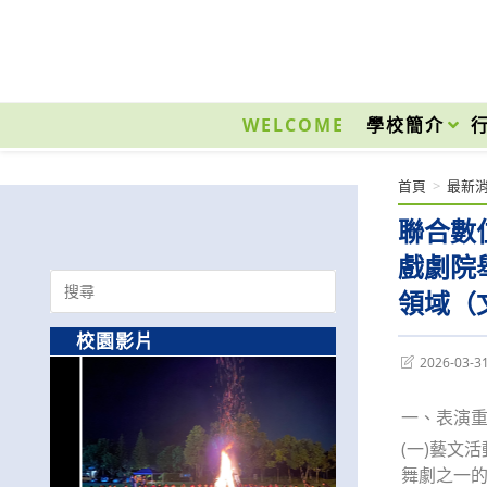
跳
轉
至
國立光復高級商工職業學校 National Kuangfu Commercial and Industrial Vocati
主
要
WELCOME
學校簡介
內
容
首頁
>
最新
聯合數
戲劇院
Search
領域（
for:
校園影片
Post
2026-03-3
last
modified:
一、表演
(一)藝文
舞劇之一