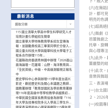
下，融入
(六)在舞
計，都可
最新消息
明亮的色
最
選取分類
(七)超高
新
消
115 國立清華大學高中學生科學研究人才
(八)舞劇
息
培育計畫化學組招生簡章
芭蕾舞劇之
國立東華大學特殊教育學系招生宣傳海
托舉、旋轉
報，並鼓勵貴校高三畢業同學於分發入學
與心理專
階段踴躍選填。
國立臺北科技大學與龍華科技大學電子工
程系合作辦理115年
(九)此外
「115.08.10~08.12「AI賦能應用於智慧半
花蓮縣政府委請秀林國中辦理「2026面山
蕾嚴整的
導體研習營」，歡迎學生踴躍報名參加
面海論壇－花蓮場：山野、海洋教育與戶
外安全實務課程」，歡迎踴躍報名參加
「全民英檢」中級、中高級測驗現正報名
(十)此次
中
音樂與舞
歷史學科中心參與辦理115學年度台語片
三、表演
影史，歡迎歷史科及關心本議題之教師踴
躍報名參加
國教署辦理「教育部國民及學前教育署辦
(一)台北國
理116年度高級中等學校教學卓越獎初選
２、2026
實施計畫」，鼓勵教師踴躍報名
中華民國全國家長教育協會為辦理「116
年大學及技專校院多元入學高三學生升學
(一)校園
輔導家長說明會」
國家表演藝術中心國家兩廳院115學年度