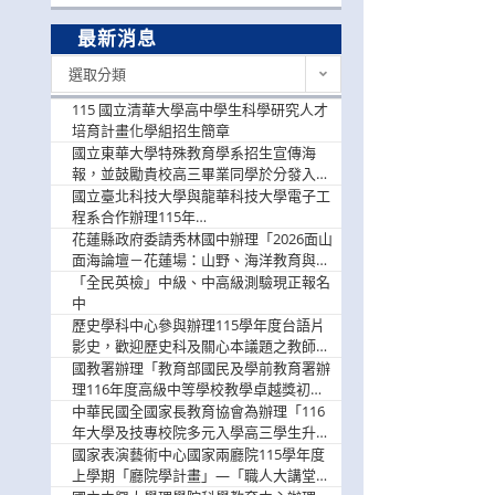
最新消息
最
選取分類
新
消
115 國立清華大學高中學生科學研究人才
息
培育計畫化學組招生簡章
國立東華大學特殊教育學系招生宣傳海
報，並鼓勵貴校高三畢業同學於分發入學
階段踴躍選填。
國立臺北科技大學與龍華科技大學電子工
程系合作辦理115年
「115.08.10~08.12「AI賦能應用於智慧半
花蓮縣政府委請秀林國中辦理「2026面山
導體研習營」，歡迎學生踴躍報名參加
面海論壇－花蓮場：山野、海洋教育與戶
外安全實務課程」，歡迎踴躍報名參加
「全民英檢」中級、中高級測驗現正報名
中
歷史學科中心參與辦理115學年度台語片
影史，歡迎歷史科及關心本議題之教師踴
躍報名參加
國教署辦理「教育部國民及學前教育署辦
理116年度高級中等學校教學卓越獎初選
實施計畫」，鼓勵教師踴躍報名
中華民國全國家長教育協會為辦理「116
年大學及技專校院多元入學高三學生升學
輔導家長說明會」
國家表演藝術中心國家兩廳院115學年度
上學期「廳院學計畫」—「職人大講堂」