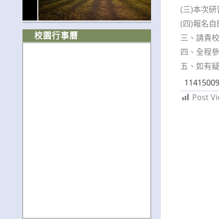
(三)本次
(四)報名自即
校園行事曆
三、請貴
四、全程
五、如有疑
11415009
Post Vi