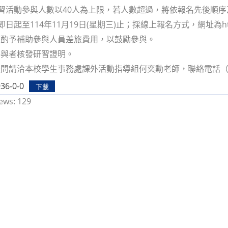
研習活動參與人數以40人為上限，若人數超過，將依報名先後順
日起至114年11月19日(星期三)止；採線上報名方式，網址為https://f
校酌予補助參與人員差旅費用，以鼓勵參與。
參與者核發研習證明。
問請洽本校學生事務處課外活動指導組何奕勳老師，聯絡電話（02）2
36-0-0
下載
ews:
129