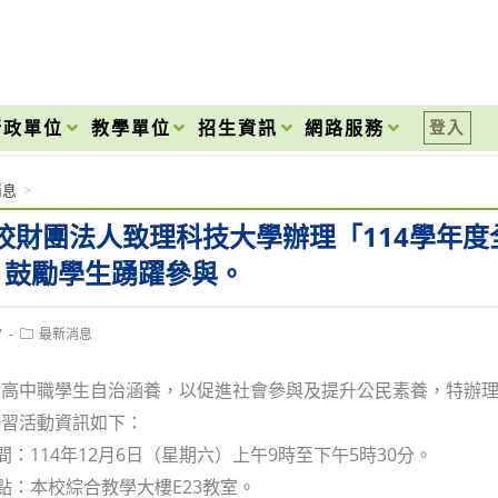
onal High School
行政單位
教學單位
招生資訊
網路服務
登入
消息
>
校財團法人致理科技大學辦理「114學年
，鼓勵學生踴躍參與。
Post
7
最新消息
category:
養高中職學生自治涵養，以促進社會參與及提升公民素養，特辦
研習活動資訊如下：
時間：114年12月6日（星期六）上午9時至下午5時30分。
地點：本校綜合教學大樓E23教室。