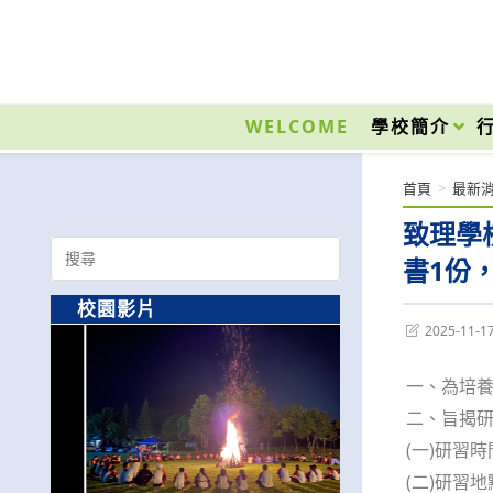
跳
轉
至
國立光復高級商工職業學校 National Kuangfu Commercial and Industrial Vocati
主
要
WELCOME
學校簡介
內
容
首頁
>
最新
致理學
Search
書1份
for:
校園影片
Post
2025-11-1
last
modified:
一、為培
二、旨揭
(一)研習
(二)研習