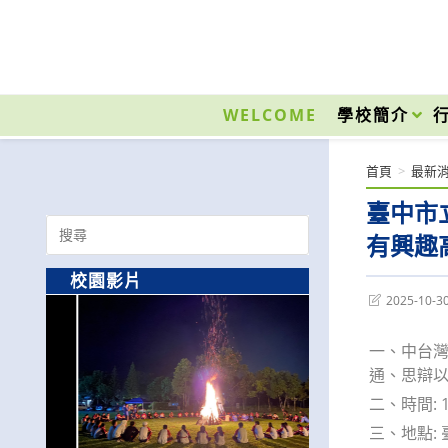
跳
轉
至
國立光復高級商工職業學校 National Kuangfu Commercial and Industrial Vocati
主
要
WELCOME
學校簡介
內
容
首頁
>
最新
臺中市
Search
有興趣
for:
校園影片
Post
2025-10-3
last
modified:
一、中台
通、思辯以
二、時間: 
三、地點: