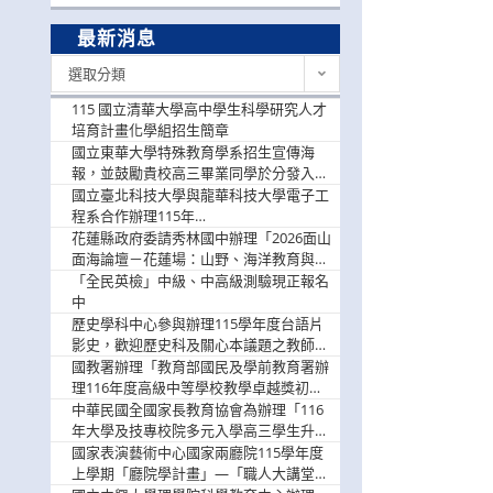
最新消息
最
選取分類
新
消
115 國立清華大學高中學生科學研究人才
息
培育計畫化學組招生簡章
國立東華大學特殊教育學系招生宣傳海
報，並鼓勵貴校高三畢業同學於分發入學
階段踴躍選填。
國立臺北科技大學與龍華科技大學電子工
程系合作辦理115年
「115.08.10~08.12「AI賦能應用於智慧半
花蓮縣政府委請秀林國中辦理「2026面山
導體研習營」，歡迎學生踴躍報名參加
面海論壇－花蓮場：山野、海洋教育與戶
外安全實務課程」，歡迎踴躍報名參加
「全民英檢」中級、中高級測驗現正報名
中
歷史學科中心參與辦理115學年度台語片
影史，歡迎歷史科及關心本議題之教師踴
躍報名參加
國教署辦理「教育部國民及學前教育署辦
理116年度高級中等學校教學卓越獎初選
實施計畫」，鼓勵教師踴躍報名
中華民國全國家長教育協會為辦理「116
年大學及技專校院多元入學高三學生升學
輔導家長說明會」
國家表演藝術中心國家兩廳院115學年度
上學期「廳院學計畫」—「職人大講堂」