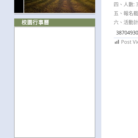
四、人數: 
五、報名截
六、活動
校園行事曆
3870493
Post Vi