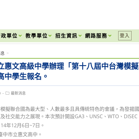
onal High School
行政單位
教學單位
招生資訊
網路服務
登入
消息
>
立惠文高級中學辦理「第十八屆中台灣模擬
高中學生報名。
Post
0
最新消息
category:
灣模擬聯合國為最大型、人數最多且具傳統特色的會議，為發揚
及社交能力之展現。本次預計開設GA3、UNSC、WTO、DISEC
114年12月6日~7日。
 臺中市立惠文高中。