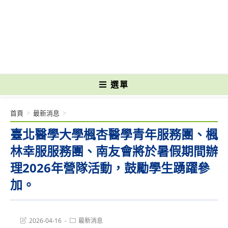
跳
轉
國立光復高級商工職業學校 National Kuangfu Commercial and Industrial
至
Vocational High School
主
要
內
容
選單
首頁
>
最新消息
>
臺北醫學大學楓杏醫學青年服務團、楓
林幸服服務團、南友會將於暑假期間辦
理2026年營隊活動，鼓勵學生踴躍參
加。
Post
Post
2026-04-16
最新消息
last
category: