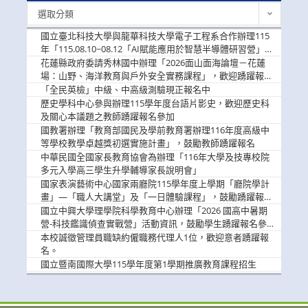
最
選取分類
新
消
國立臺北科技大學與龍華科技大學電子工程系合作辦理115
息
年「115.08.10~08.12「AI賦能應用於智慧半導體研習營」，
歡迎學生踴躍報名參加
花蓮縣政府委請秀林國中辦理「2026面山面海論壇－花蓮
場：山野、海洋教育與戶外安全實務課程」，歡迎踴躍報名
參加
「全民英檢」中級、中高級測驗現正報名中
歷史學科中心參與辦理115學年度台語片影史，歡迎歷史科
及關心本議題之教師踴躍報名參加
國教署辦理「教育部國民及學前教育署辦理116年度高級中
等學校教學卓越獎初選實施計畫」，鼓勵教師踴躍報名
中華民國全國家長教育協會為辦理「116年大學及技專校院
多元入學高三學生升學輔導家長說明會」
國家表演藝術中心國家兩廳院115學年度上學期「廳院學計
畫」—「職人大講堂」及「一日體驗課程」，鼓勵踴躍報名
參與。
國立中興大學理學院科學教育中心辦理「2026 國高中暑期
營-科技鑑識偵查實戰營」活動資訊，鼓勵學生踴躍報名參
加。
本校誠徵管理員職缺約僱職務代理人1位，歡迎意者踴躍報
名。
國立暨南國際大學115學年度第1學期推廣教育課程招生