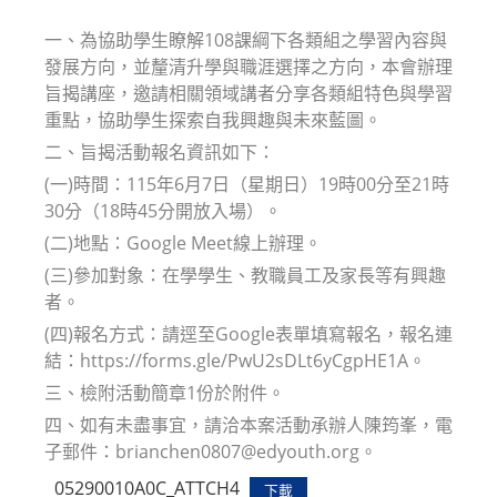
modified:
一、為協助學生瞭解108課綱下各類組之學習內容與
發展方向，並釐清升學與職涯選擇之方向，本會辦理
旨揭講座，邀請相關領域講者分享各類組特色與學習
重點，協助學生探索自我興趣與未來藍圖。
二、旨揭活動報名資訊如下：
(一)時間：115年6月7日（星期日）19時00分至21時
30分（18時45分開放入場）。
(二)地點：Google Meet線上辦理。
(三)參加對象：在學學生、教職員工及家長等有興趣
者。
(四)報名方式：請逕至Google表單填寫報名，報名連
結：https://forms.gle/PwU2sDLt6yCgpHE1A。
三、檢附活動簡章1份於附件。
四、如有未盡事宜，請洽本案活動承辦人陳筠峯，電
子郵件：brianchen0807@edyouth.org。
05290010A0C_ATTCH4
下載