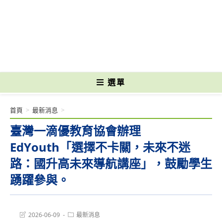
跳
轉
國立光復高級商工職業學校 National Kuangfu Commercial and Industrial
至
Vocational High School
主
要
內
容
選單
首頁
>
最新消息
>
臺灣一滴優教育協會辦理
EdYouth「選擇不卡關，未來不迷
路：國升高未來導航講座」，鼓勵學生
踴躍參與。
Post
Post
2026-06-09
最新消息
last
category: