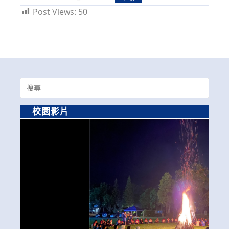
Post Views:
50
Search
for:
校園影片