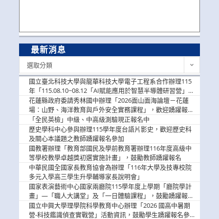
最新消息
最
選取分類
新
消
國立臺北科技大學與龍華科技大學電子工程系合作辦理115
息
年「115.08.10~08.12「AI賦能應用於智慧半導體研習營」，
歡迎學生踴躍報名參加
花蓮縣政府委請秀林國中辦理「2026面山面海論壇－花蓮
場：山野、海洋教育與戶外安全實務課程」，歡迎踴躍報名
參加
「全民英檢」中級、中高級測驗現正報名中
歷史學科中心參與辦理115學年度台語片影史，歡迎歷史科
及關心本議題之教師踴躍報名參加
國教署辦理「教育部國民及學前教育署辦理116年度高級中
等學校教學卓越獎初選實施計畫」，鼓勵教師踴躍報名
中華民國全國家長教育協會為辦理「116年大學及技專校院
多元入學高三學生升學輔導家長說明會」
國家表演藝術中心國家兩廳院115學年度上學期「廳院學計
畫」—「職人大講堂」及「一日體驗課程」，鼓勵踴躍報名
參與。
國立中興大學理學院科學教育中心辦理「2026 國高中暑期
營-科技鑑識偵查實戰營」活動資訊，鼓勵學生踴躍報名參