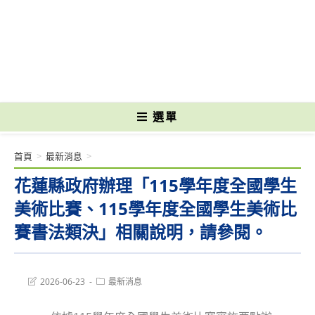
跳
轉
國立光復高級商工職業學校 National Kuangfu Commercial and Industrial
至
Vocational High School
主
要
內
容
選單
首頁
>
最新消息
>
花蓮縣政府辦理「115學年度全國學生
美術比賽、115學年度全國學生美術比
賽書法類決」相關說明，請參閱。
Post
Post
2026-06-23
最新消息
last
category:
modified: