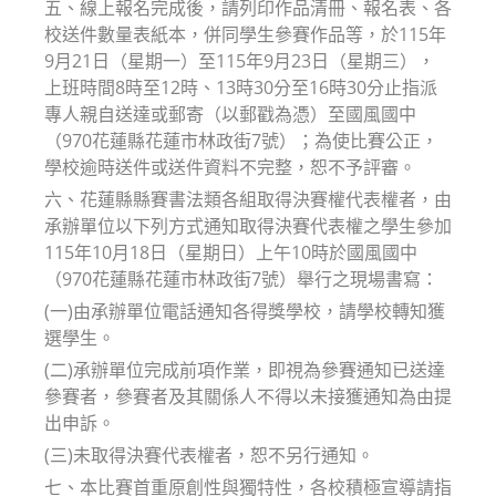
五、線上報名完成後，請列印作品清冊、報名表、各
校送件數量表紙本，併同學生參賽作品等，於115年
9月21日（星期一）至115年9月23日（星期三），
上班時間8時至12時、13時30分至16時30分止指派
專人親自送達或郵寄（以郵戳為憑）至國風國中
（970花蓮縣花蓮市林政街7號）；為使比賽公正，
學校逾時送件或送件資料不完整，恕不予評審。
六、花蓮縣縣賽書法類各組取得決賽權代表權者，由
承辦單位以下列方式通知取得決賽代表權之學生參加
115年10月18日（星期日）上午10時於國風國中
（970花蓮縣花蓮市林政街7號）舉行之現場書寫：
(一)由承辦單位電話通知各得獎學校，請學校轉知獲
選學生。
(二)承辦單位完成前項作業，即視為參賽通知已送達
參賽者，參賽者及其關係人不得以未接獲通知為由提
出申訴。
(三)未取得決賽代表權者，恕不另行通知。
七、本比賽首重原創性與獨特性，各校積極宣導請指