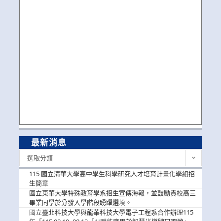
最新消息
最
選取分類
新
消
115 國立清華大學高中學生科學研究人才培育計畫化學組招
息
生簡章
國立東華大學特殊教育學系招生宣傳海報，並鼓勵貴校高三
畢業同學於分發入學階段踴躍選填。
國立臺北科技大學與龍華科技大學電子工程系合作辦理115