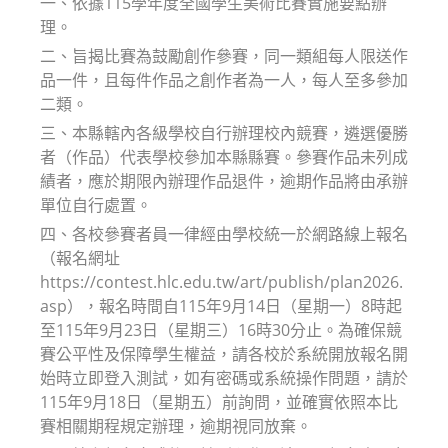
一、依據115學年度全國學生美術比賽實施要點辦
理。
二、旨揭比賽為鼓勵創作參賽，同一類組每人限送作
品一件，且每件作品之創作者為一人，每人至多參加
二類。
三、本縣轄內各級學校自行辦理校內競賽，遴選優勝
者（作品）代表學校參加本縣縣賽。參賽作品未列成
績者，應於期限內辦理作品退件，逾期作品將由承辦
單位自行處置。
四、各校參賽者員一律經由學校統一於網路線上報名
（報名網址
https://contest.hlc.edu.tw/art/publish/plan2026.
asp），報名時間自115年9月14日（星期一）8時起
至115年9月23日（星期三）16時30分止。為確保競
賽公平性及保障學生權益，請各校於系統開放報名開
始時立即登入測試，如有密碼或系統操作問題，請於
115年9月18日（星期五）前詢問，並確實依照本比
賽相關期程規定辦理，逾期視同放棄。