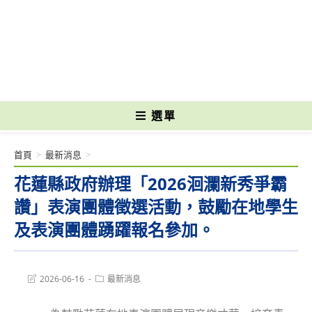
跳
轉
國立光復高級商工職業學校 National Kuangfu Commercial and Industrial
至
Vocational High School
主
要
內
容
選單
首頁
>
最新消息
>
花蓮縣政府辦理「2026洄瀾新秀爭霸
讚」表演團體徵選活動，鼓勵在地學生
及表演團體踴躍報名參加。
Post
Post
2026-06-16
最新消息
last
category:
modified: