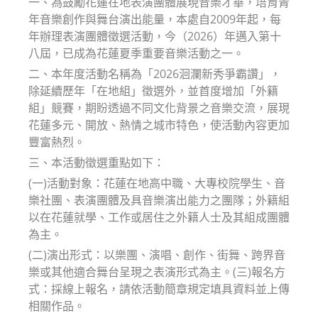
一、為鼓勵花蓮在地表演團體展現音樂才華，培育青
年音樂創作與舞台演出能量，本處自2009年起，每
年辦理表演團體徵選活動，今（2026）年邁入第十
八屆，已成為花蓮夏季重要音樂活動之一。
二、本年度活動名稱為「2026洄瀾新秀爭霸讚」，
除延續歷年「在地組」徵選外，並首度增加「外籍
組」競賽，期盼透過不同文化背景之音樂交流，展現
花蓮多元、開放、熱情之城市特色，使活動內容更加
豐富熱烈。
三、本活動徵選重點如下：
(一)活動對象：花蓮在地高中職、大專校院學生、音
樂社團、表演團體及具音樂演出能力之團隊；外籍組
以在花蓮就學、工作或居住之外籍人士及其組成團體
為主。
(二)演出形式：以樂團、演唱、創作、街舞、跨界音
樂或其他適合舞台呈現之表演形式為主。(三)報名方
式：採線上報名，請依活動簡章規定填具資料並上傳
相關作品。