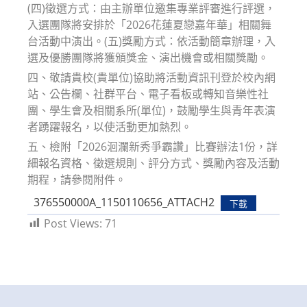
(四)徵選方式：由主辦單位邀集專業評審進行評選，
入選團隊將安排於「2026花蓮夏戀嘉年華」相關舞
台活動中演出。(五)獎勵方式：依活動簡章辦理，入
選及優勝團隊將獲頒獎金、演出機會或相關獎勵。
四、敬請貴校(貴單位)協助將活動資訊刊登於校內網
站、公告欄、社群平台、電子看板或轉知音樂性社
團、學生會及相關系所(單位)，鼓勵學生與青年表演
者踴躍報名，以使活動更加熱烈。
五、檢附「2026洄瀾新秀爭霸讚」比賽辦法1份，詳
細報名資格、徵選規則、評分方式、獎勵內容及活動
期程，請參閱附件。
376550000A_1150110656_ATTACH2
下載
Post Views:
71