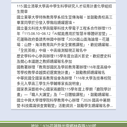
消
115 國立清華大學高中學生科學研究人才培育計畫化學組招
息
生簡章
國立東華大學特殊教育學系招生宣傳海報，並鼓勵貴校高三
畢業同學於分發入學階段踴躍選填。
國立臺北科技大學與龍華科技大學電子工程系合作辦理115
年「115.08.10~08.12「AI賦能應用於智慧半導體研習營」，
歡迎學生踴躍報名參加
花蓮縣政府委請秀林國中辦理「2026面山面海論壇－花蓮
場：山野、海洋教育與戶外安全實務課程」，歡迎踴躍報名
參加
「全民英檢」中級、中高級測驗現正報名中
歷史學科中心參與辦理115學年度台語片影史，歡迎歷史科
及關心本議題之教師踴躍報名參加
國教署辦理「教育部國民及學前教育署辦理116年度高級中
等學校教學卓越獎初選實施計畫」，鼓勵教師踴躍報名
中華民國全國家長教育協會為辦理「116年大學及技專校院
多元入學高三學生升學輔導家長說明會」
國家表演藝術中心國家兩廳院115學年度上學期「廳院學計
畫」—「職人大講堂」及「一日體驗課程」，鼓勵踴躍報名
參與。
國立中興大學理學院科學教育中心辦理「2026 國高中暑期
營-科技鑑識偵查實戰營」活動資訊，鼓勵學生踴躍報名參
加。
地址：976花蓮縣光復鄉林森路100號