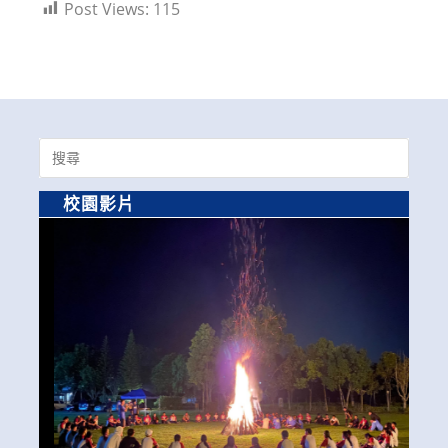
Post Views:
115
Search
for:
校園影片