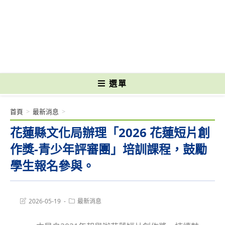
跳
轉
國立光復高級商工職業學校 National Kuangfu Commercial and Industrial
至
Vocational High School
主
要
內
容
選單
首頁
>
最新消息
>
花蓮縣文化局辦理「2026 花蓮短片創
作獎-青少年評審團」培訓課程，鼓勵
學生報名參與。
Post
Post
2026-05-19
最新消息
last
category:
modified: