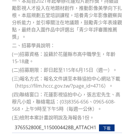
一、本局自2021年起舉辦花蓮短片創作獎，持續鼓
勵影視人才投入在地題材創作，推動影像美學向下扎
根。本屆規劃五堂培訓課程，培養青少年影像觀察與
分析能力，並引導關注在地議題，鼓勵青少年表達觀
點，最終自入圍作品中評選出「青少年評審團推薦
獎」。
二、招募學員說明：
(一)招募資格：設籍於花蓮縣市高中職學生，年齡
15-18歲。
(二)招募期限：即日起至115年6月15日（週一）。
(三)報名方式：報名文件請至本縣協拍中心網站下載
（https://film.hccc.gov.tw/?page_id=4716）。
(四)聯絡窗口：花蓮影視協拍中心，張志宏先生、高
穆凡小姐，聯絡電話：(03)8356-656、0965-608-
568，上午9時至下午5時（每週一公休）。
(五)檢附本案計畫說明說及海報各1份。
376552800E_1150004428B_ATTACH1
下載