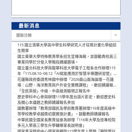
最新消息
最
選取分類
新
消
115 國立清華大學高中學生科學研究人才培育計畫化學組招
息
生簡章
國立東華大學特殊教育學系招生宣傳海報，並鼓勵貴校高三
畢業同學於分發入學階段踴躍選填。
國立臺北科技大學與龍華科技大學電子工程系合作辦理115
年「115.08.10~08.12「AI賦能應用於智慧半導體研習營」，
歡迎學生踴躍報名參加
花蓮縣政府委請秀林國中辦理「2026面山面海論壇－花蓮
場：山野、海洋教育與戶外安全實務課程」，歡迎踴躍報名
參加
「全民英檢」中級、中高級測驗現正報名中
歷史學科中心參與辦理115學年度台語片影史，歡迎歷史科
及關心本議題之教師踴躍報名參加
國教署辦理「教育部國民及學前教育署辦理116年度高級中
等學校教學卓越獎初選實施計畫」，鼓勵教師踴躍報名
中華民國全國家長教育協會為辦理「116年大學及技專校院
多元入學高三學生升學輔導家長說明會」
國家表演藝術中心國家兩廳院115學年度上學期「廳院學計