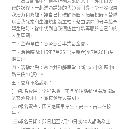
一、為鼓勵高中生積極規劃未來的人生，經由兩天一
夜的課程，一起透過講師的代領與引導，學習發掘自
我潛力和興趣，讓自己打破舒適圈、拓展視野。營隊
以自我探索和生涯規劃為主軸，藉由講師的分享給予
學生啟發，從中找到自我價值並打造專屬於自己的的
人生藍圖。
二、主辦單位：慈濟慈善事業基金會。
三、活動時間:115年7月25日(星期六)至7月26日(星
期日)。
四、活動地點：慈濟雙和靜思堂（新北市中和區中山
路三段41號）。
五、營隊報名說明：
(一)報名費用：全程免費（不含前往活動現場及賦歸
之交通費用），並核發參與證明。
(二)報名資格：國三應屆畢業生、高一、高二在校
生。
(三)報名日期：即日起至7月10日或40人額滿為止。