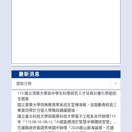
最新消息
最
選取分類
新
消
115 國立清華大學高中學生科學研究人才培育計畫化學組招
息
生簡章
國立東華大學特殊教育學系招生宣傳海報，並鼓勵貴校高三
畢業同學於分發入學階段踴躍選填。
國立臺北科技大學與龍華科技大學電子工程系合作辦理115
年「115.08.10~08.12「AI賦能應用於智慧半導體研習營」，
歡迎學生踴躍報名參加
花蓮縣政府委請秀林國中辦理「2026面山面海論壇－花蓮