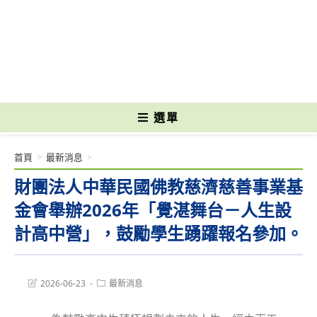
跳
轉
國立光復高級商工職業學校 National Kuangfu Commercial and Industrial
至
Vocational High School
主
要
內
容
選單
首頁
>
最新消息
>
財團法人中華民國佛教慈濟慈善事業基
金會舉辦2026年「覺湛舞台－人生設
計高中營」，鼓勵學生踴躍報名參加。
Post
Post
2026-06-23
最新消息
last
category:
modified: