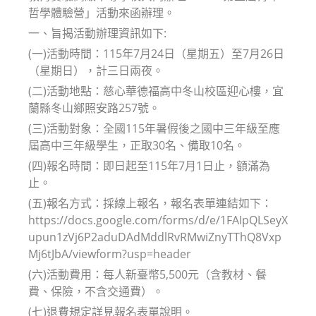
哲學體驗營」活動來函辦理。
一、旨揭活動辦理資訊如下:
(一)活動時間：115年7月24日（星期五）至7月26日
（星期日），計三日兩夜。
(二)活動地點：慈心華德福高中冬山校區迎心樓，宜
蘭縣冬山鄉照安路257號。
(三)活動對象：全國115年暑假後之國中三年級至應
屆高中三年級學生，正取30名、備取10名。
(四)報名時間：即日起至115年7月1日止，額滿為
止。
(五)報名方式：採線上報名，報名表單連結如下：
https://docs.google.com/forms/d/e/1FAIpQLSeyX
upun1zVj6P2aduDAdMddlRvRMwiZnyTThQ8Vxp
Mj6tJbA/viewform?usp=header
(六)活動費用：每人新臺幣5,500元（含教材、餐
費、保險，不含交通費）。
(七)退費規定詳見報名表單說明。