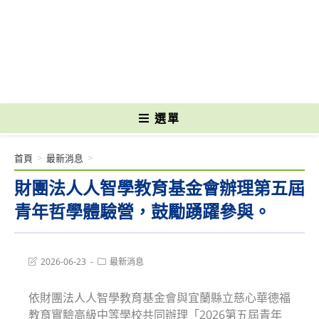
跳
轉
國立光復高級商工職業學校 National Kuangfu Commercial and Industrial
至
Vocational High School
主
要
內
容
選單
首頁
>
最新消息
>
財團法人人智學教育基金會辦理第五屆
青年哲學體驗營，鼓勵踴躍參與。
Post
Post
2026-06-23
最新消息
last
category:
modified:
依財團法人人智學教育基金會與宜蘭縣立慈心華德福
教育實驗高級中等學校共同辦理「2026第五屆青年