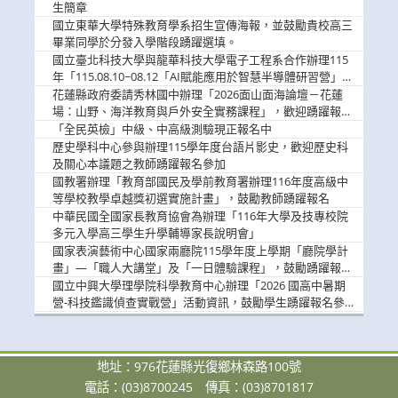
息
生簡章
國立東華大學特殊教育學系招生宣傳海報，並鼓勵貴校高三
畢業同學於分發入學階段踴躍選填。
國立臺北科技大學與龍華科技大學電子工程系合作辦理115
年「115.08.10~08.12「AI賦能應用於智慧半導體研習營」，
歡迎學生踴躍報名參加
花蓮縣政府委請秀林國中辦理「2026面山面海論壇－花蓮
場：山野、海洋教育與戶外安全實務課程」，歡迎踴躍報名
參加
「全民英檢」中級、中高級測驗現正報名中
歷史學科中心參與辦理115學年度台語片影史，歡迎歷史科
及關心本議題之教師踴躍報名參加
國教署辦理「教育部國民及學前教育署辦理116年度高級中
等學校教學卓越獎初選實施計畫」，鼓勵教師踴躍報名
中華民國全國家長教育協會為辦理「116年大學及技專校院
多元入學高三學生升學輔導家長說明會」
國家表演藝術中心國家兩廳院115學年度上學期「廳院學計
畫」—「職人大講堂」及「一日體驗課程」，鼓勵踴躍報名
參與。
國立中興大學理學院科學教育中心辦理「2026 國高中暑期
營-科技鑑識偵查實戰營」活動資訊，鼓勵學生踴躍報名參
加。
地址：976花蓮縣光復鄉林森路100號
電話：(03)8700245
傳真：(03)8701817