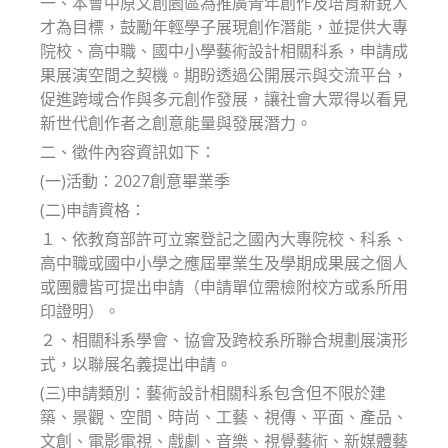
一、本會中原文創園區為推廣青年創作及培育新銳人
才為目標，鼓勵年輕學子展現創作潛能，並提供大專
院校、高中職、國中小學藝術設計相關科系，申請成
果展演空間之契機。期盼透過公開展示與交流平台，
促進跨域合作與多元創作發展，讓社會大眾得以看見
新世代創作者之創意能量與發展潛力。
二、徵件內容資訊如下：
(一)活動：2027創意畢業季
(二)申請資格：
１、依教育部許可立案登記之國內大專院校、科系、
高中職或國中小學之應屆畢業生及學期成果展之個人
或團體皆可提出申請（申請單位需檢附校方或系所用
印證明）。
２、相關科系學會、協會及跨校系所聯合規劃展演形
式，以聯展名義提出申請。
(三)申請類別：藝術設計相關科系包含但不限於建
築、景觀、空間、時尚、工藝、視傳、平面、產品、
文創、電影電視、戲劇、音樂、視覺藝術、新媒體藝