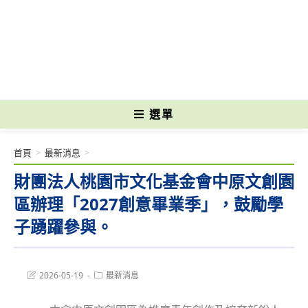
跳
轉
國立光復高級商工職業學校 National Kuangfu Commercial and Industrial
至
Vocational High School
主
要
內
容
選單
首頁
>
最新消息
>
財團法人桃園市文化基金會中原文創園
區辦理「2027創意畢業季」，鼓勵學
子踴躍參與。
Post
Post
2026-05-19
最新消息
last
category:
modified: