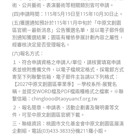
術、公共藝術、表演藝術等相關類別皆可申請。
(四)申請時間：115年5月19日至115年10月30日止。
(五)獲選通知預計於115年11月中旬於「中原文創園
區官網－最新消息」公告獲選名單，並以電子郵件個
別通知獲選結果；園區有權依參展計劃內容之屬性，
經審核決定是否受理報名。
(六)報名方式：
１、符合申請資格之申請人/單位，請核實填寫申請
表並檢附應備文件，以電子檔規定格式，採電郵方式
寄至下列聯繫信箱，電子郵件主旨請以下列格式：
【2027中原文創園區畢業季】－學校系所-展覽名
稱。並提交WORD檔及PDF檔兩種格式之檔案。※聯
繫信箱：chinglooo@taoyuancf.org.tw
２、報名簡章、申請表、活動企劃書及聲明書等文
件，可至中原文創園區官網下載。
三、聯絡資訊：桃園市文化基金會中原文創園區展演
企劃組，電話(03)433-3833分機211羅小姐。