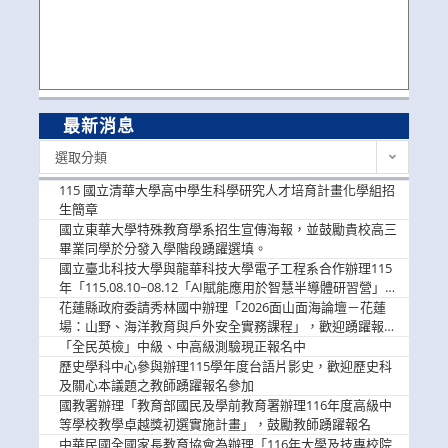
最新消息
最
選取分類
新
消
115 國立清華大學高中學生科學研究人才培育計畫化學組招
息
生簡章
國立東華大學特殊教育學系招生宣傳海報，並鼓勵貴校高三
畢業同學於分發入學階段踴躍選填。
國立臺北科技大學與龍華科技大學電子工程系合作辦理115
年「115.08.10~08.12「AI賦能應用於智慧半導體研習營」，
歡迎學生踴躍報名參加
花蓮縣政府委請秀林國中辦理「2026面山面海論壇－花蓮
場：山野、海洋教育與戶外安全實務課程」，歡迎踴躍報名
參加
「全民英檢」中級、中高級測驗現正報名中
歷史學科中心參與辦理115學年度台語片影史，歡迎歷史科
及關心本議題之教師踴躍報名參加
國教署辦理「教育部國民及學前教育署辦理116年度高級中
等學校教學卓越獎初選實施計畫」，鼓勵教師踴躍報名
中華民國全國家長教育協會為辦理「116年大學及技專校院