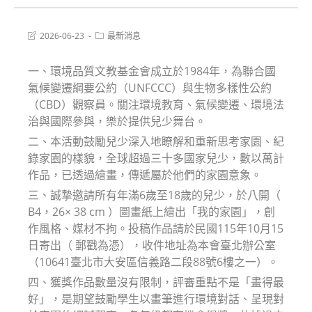
Post
Post
2026-06-23
最新消息
last
category:
modified:
一、環境品質文教基金會成立於1984年，為聯合國
氣候變遷綱要公約（UNFCCC）與生物多樣性公約
（CBD）觀察員。關注環境教育、氣候變遷、環境法
治與國際參與，樂於提供兒少舞台。
二、本活動鼓勵兒少深入地瞭解和重新思考家園、紀
錄家園的樣貌，全球超過三十多國家兒少，數以萬計
作品，已透過繪畫，傳遞屬於他們的家園意象。
三、誠摯邀請所有年滿6歲至18歲的兒少，於八開（
B4，26× 38 cm ）圖畫紙上繪出「我的家園」，創
作風格、媒材不拘。投稿作品請於民國115年10月15
日寄出（ 郵戳為憑），收件地址為本會臺北辦公室
（10641臺北市大安區信義路二段88號6樓之一）。
四、獲獎作品數量沒有限制，評審重點不是「畫得最
好」，是期望鼓勵學生以畫筆進行環境對話、呈現對