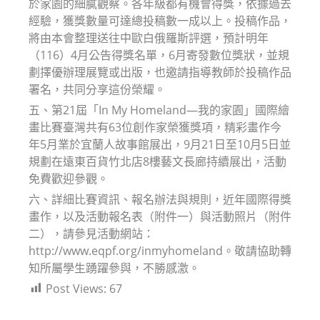
於家園的細膩觀察。各年級都有機會得獎，依據過去
經驗，獲獎數量可達總投稿數一成以上。投稿作品，
將由本會整理送往中歐白俄羅斯評選，預計明年
（116）4月公告得獎名單，6月寄發數位獎狀，並規
劃擇優辦理展覽或出版，也邀請指導教師於投稿作品
署名，共同分享這份榮耀。
五、第21屆「In My Homeland—我的家園」國際繪
畫比賽臺灣共有63位創作家榮獲獎項，精彩畫作今
年5月業於宜蘭人故事館展出，9月21日至10月5日並
規劃在遠東百貨竹北店8樓藝文長廊持續展出，活動
免費歡迎參觀。
六、詳細比賽資訊、報名辦法與規則，近年國際得獎
畫作，以及活動報名表（附件一）與活動照片（附件
二），請參見活動網站：
http://www.eqpf.org/inmyhomeland。敬請協助轉
知所屬學生踴躍參與，不勝感激。
Post Views:
67