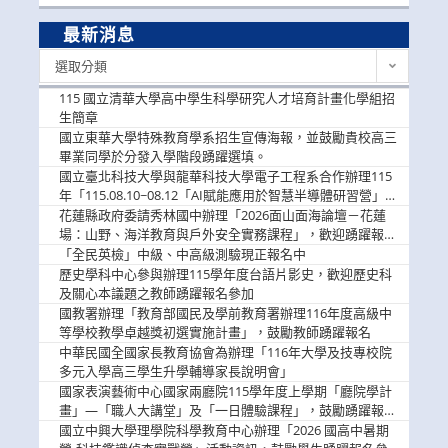
最新消息
最
選取分類
新
消
115 國立清華大學高中學生科學研究人才培育計畫化學組招
息
生簡章
國立東華大學特殊教育學系招生宣傳海報，並鼓勵貴校高三
畢業同學於分發入學階段踴躍選填。
國立臺北科技大學與龍華科技大學電子工程系合作辦理115
年「115.08.10~08.12「AI賦能應用於智慧半導體研習營」，
歡迎學生踴躍報名參加
花蓮縣政府委請秀林國中辦理「2026面山面海論壇－花蓮
場：山野、海洋教育與戶外安全實務課程」，歡迎踴躍報名
參加
「全民英檢」中級、中高級測驗現正報名中
歷史學科中心參與辦理115學年度台語片影史，歡迎歷史科
及關心本議題之教師踴躍報名參加
國教署辦理「教育部國民及學前教育署辦理116年度高級中
等學校教學卓越獎初選實施計畫」，鼓勵教師踴躍報名
中華民國全國家長教育協會為辦理「116年大學及技專校院
多元入學高三學生升學輔導家長說明會」
國家表演藝術中心國家兩廳院115學年度上學期「廳院學計
畫」—「職人大講堂」及「一日體驗課程」，鼓勵踴躍報名
參與。
國立中興大學理學院科學教育中心辦理「2026 國高中暑期