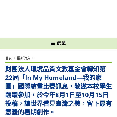
跳
轉
國立光復高級商工職業學校 National Kuangfu Commercial and Industrial
至
Vocational High School
主
要
內
容
選單
首頁
>
最新消息
>
財團法人環境品質文教基金會轉知第
22屆「In My Homeland—我的家
園」國際繪畫比賽訊息，敬邀本校學生
踴躍參加，於今年8月1日至10月15日
投稿，讓世界看見臺灣之美，留下最有
意義的暑期創作。