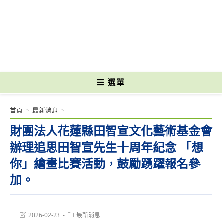
跳
轉
國立光復高級商工職業學校 National Kuangfu Commercial and Industrial
至
Vocational High School
主
要
內
容
選單
首頁
>
最新消息
>
財團法人花蓮縣田智宣文化藝術基金會
辦理追思田智宣先生十周年紀念 「想
你」繪畫比賽活動，鼓勵踴躍報名參
加。
Post
Post
2026-02-23
最新消息
last
category: