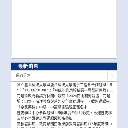
最新消息
最
選取分類
新
消
國立臺北科技大學與龍華科技大學電子工程系合作辦理115
息
年「115.08.10~08.12「AI賦能應用於智慧半導體研習營」，
歡迎學生踴躍報名參加
花蓮縣政府委請秀林國中辦理「2026面山面海論壇－花蓮
場：山野、海洋教育與戶外安全實務課程」，歡迎踴躍報名
參加
「全民英檢」中級、中高級測驗現正報名中
歷史學科中心參與辦理115學年度台語片影史，歡迎歷史科
及關心本議題之教師踴躍報名參加
國教署辦理「教育部國民及學前教育署辦理116年度高級中