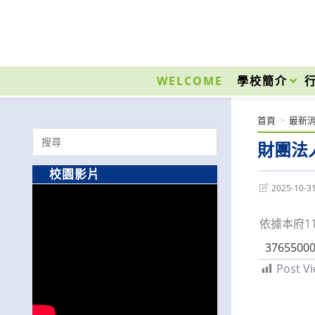
跳
轉
至
國立光復高級商工職業學校 National Kuangfu Commercial and Industrial Vocati
主
要
WELCOME
學校簡介
內
容
首頁
>
最新
Search
財團法
for:
校園影片
Post
2025-10-3
last
modified:
依據本府11
3765500
Post Vi