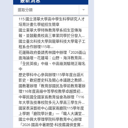
最新消息
最
選取分類
新
消
115 國立清華大學高中學生科學研究人才
息
培育計畫化學組招生簡章
國立東華大學特殊教育學系招生宣傳海
報，並鼓勵貴校高三畢業同學於分發入學
階段踴躍選填。
國立臺北科技大學與龍華科技大學電子工
程系合作辦理115年
「115.08.10~08.12「AI賦能應用於智慧半
花蓮縣政府委請秀林國中辦理「2026面山
導體研習營」，歡迎學生踴躍報名參加
面海論壇－花蓮場：山野、海洋教育與戶
外安全實務課程」，歡迎踴躍報名參加
「全民英檢」中級、中高級測驗現正報名
中
歷史學科中心參與辦理115學年度台語片
影史，歡迎歷史科及關心本議題之教師踴
躍報名參加
國教署辦理「教育部國民及學前教育署辦
理116年度高級中等學校教學卓越獎初選
實施計畫」，鼓勵教師踴躍報名
中華民國全國家長教育協會為辦理「116
年大學及技專校院多元入學高三學生升學
輔導家長說明會」
國家表演藝術中心國家兩廳院115學年度
上學期「廳院學計畫」—「職人大講堂」
及「一日體驗課程」，鼓勵踴躍報名參
國立中興大學理學院科學教育中心辦理
與。
「2026 國高中暑期營-科技鑑識偵查實戰