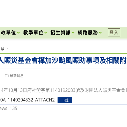
onal High School
行政單位
教學單位
招生資訊
網路服務
登入
消息
>
人賑災基金會樺加沙颱風賑助事項及相關附
Post
1
最新消息
category:
4年10月13日府社勞字第1140192083號及財團法人賑災基金會1
00A_1140204532_ATTACH2
下載
ews:
135