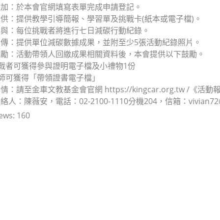
參加：於本會官網填寫表單完成申請登記。
供：提供教學引導簡報、學習單及挑戰卡(紙本或電子檔)。
參與：每位挑戰者將進行七日減碳行動紀錄。
傳：提供單位減碳數據成果，並附至少5張活動紀錄照片。
獎勵：活動帶領人回繳成果相關資料後，本會提供以下鼓勵。
挑戰者可獲得參與證明電子檔及小禮物1份
老師可獲得「帶領證書電子檔」
：請至金車文教基金會官網 https://kingcar.org.tw /《
：陳薇安，電話：02-2100-1110分機204，信箱：vivian72@ki
ews:
160