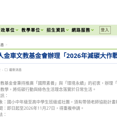
onal High School
行政單位
教學單位
招生資訊
網路服務
登入
消息
>
人金車文教基金會辦理「2026年減碳大作
Post
2
最新消息
category:
教基金會秉持推廣「國際素養」與「環境永續」的初衷，辦理「2
報教學，將低碳行動與綠色生活理念落實於日常生活。
資訊：
對象：國小中年級至高中學生班級或社團，須有帶領老師協助計畫
時間：即日起至2026年11月27日，得重複申請。
法：