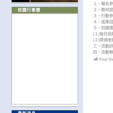
１、報名
２、教材提
校園行事曆
３、行動
４、成果回
５、回饋
(１)每位
(２)帶領
三、活動詳情
四、活動聯絡人
Post Vi