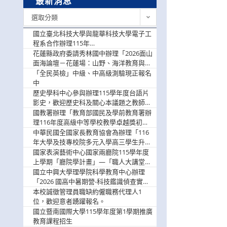
最新消息
最
選取分類
新
消
國立臺北科技大學與龍華科技大學電子工
息
程系合作辦理115年
「115.08.10~08.12「AI賦能應用於智慧半
花蓮縣政府委請秀林國中辦理「2026面山
導體研習營」，歡迎學生踴躍報名參加
面海論壇－花蓮場：山野、海洋教育與戶
外安全實務課程」，歡迎踴躍報名參加
「全民英檢」中級、中高級測驗現正報名
中
歷史學科中心參與辦理115學年度台語片
影史，歡迎歷史科及關心本議題之教師踴
躍報名參加
國教署辦理「教育部國民及學前教育署辦
理116年度高級中等學校教學卓越獎初選
實施計畫」，鼓勵教師踴躍報名
中華民國全國家長教育協會為辦理「116
年大學及技專校院多元入學高三學生升學
輔導家長說明會」
國家表演藝術中心國家兩廳院115學年度
上學期「廳院學計畫」—「職人大講堂」
及「一日體驗課程」，鼓勵踴躍報名參
國立中興大學理學院科學教育中心辦理
與。
「2026 國高中暑期營-科技鑑識偵查實戰
營」活動資訊，鼓勵學生踴躍報名參加。
本校誠徵管理員職缺約僱職務代理人1
位，歡迎意者踴躍報名。
國立暨南國際大學115學年度第1學期推廣
教育課程招生