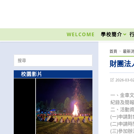
跳
轉
至
國立光復高級商工職業學校 National Kuangfu Commercial and Industrial Vocati
主
要
WELCOME
學校簡介
內
容
首頁
>
最新
Search
財團法
for:
校園影片
Post
2026-03-0
last
modified:
一、金車文
紀錄及簡
二、活動
(一)申請
(二)申請
(三)參加辦