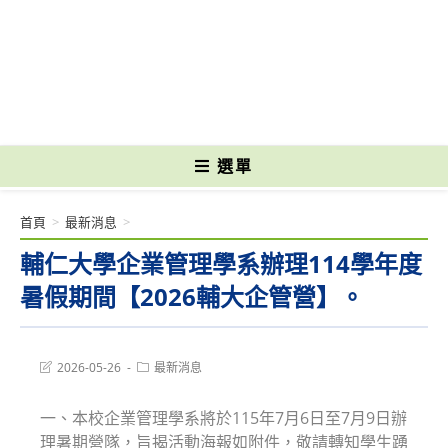
跳
轉
國立光復高級商工職業學校 National Kuangfu Commercial and Industrial
至
Vocational High School
主
要
內
容
選單
首頁
>
最新消息
>
輔仁大學企業管理學系辦理114學年度
暑假期間【2026輔大企管營】。
Post
Post
2026-05-26
最新消息
last
category:
modified:
一、本校企業管理學系將於115年7月6日至7月9日辦
理暑期營隊，旨揭活動海報如附件，敬請轉知學生踴