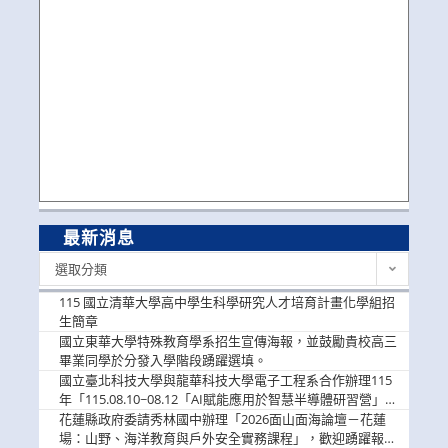
最新消息
最
選取分類
新
消
115 國立清華大學高中學生科學研究人才培育計畫化學組招
息
生簡章
國立東華大學特殊教育學系招生宣傳海報，並鼓勵貴校高三
畢業同學於分發入學階段踴躍選填。
國立臺北科技大學與龍華科技大學電子工程系合作辦理115
年「115.08.10~08.12「AI賦能應用於智慧半導體研習營」，
歡迎學生踴躍報名參加
花蓮縣政府委請秀林國中辦理「2026面山面海論壇－花蓮
場：山野、海洋教育與戶外安全實務課程」，歡迎踴躍報名