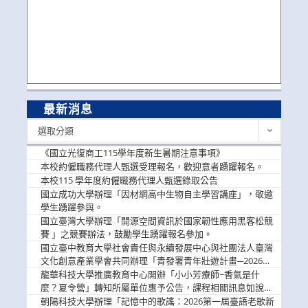
最新消息
最
選取分類
新
消
《國立光復商工115學年度新生暑期注意事項》
息
本校約僱職務代理人甄選受理報名，歡迎意者踴躍報名。
本校115 學年度約僱職務代理人甄選錄取公告
國立成功大學辦理「因材網高中生物自主學習講座」，敬邀
學生踴躍參與。
國立臺灣大學辦理「開源空間資訊於國家韌性應用黑客松競
賽 」之競賽辦法，鼓勵學生踴躍報名參加。
國立臺中教育大學社會責任與永續發展中心與社團法人臺灣
文化創意產業學會共同辦理「青發署青年壯遊計畫─2026臺
中舊城都市建築文化體驗」活動，敬邀學生踴躍報名參加，
龍華科技大學推廣教育中心開辦「小小芳療師~香氣是什
公告周知。
麼？夏令營」轉知所屬單位惠予公告，課程相關訊息如說
明。
朝陽科技大學辦理「記憶中的歌謠：2026第一屆臺語老歌新