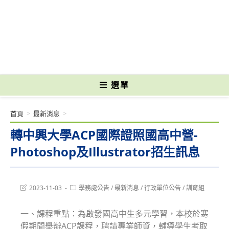
跳
轉
國立光復高級商工職業學校 National Kuangfu Commercial and Industrial
至
Vocational High School
主
要
內
容
選單
首頁
>
最新消息
>
轉中興大學ACP國際證照國高中營-
Photoshop及Illustrator招生訊息
Post
Post
2023-11-03
學務處公告
/
最新消息
/
行政單位公告
/
訓育組
last
category:
modified:
一、課程重點：為啟發國高中生多元學習，本校於寒
假期間舉辦ACP課程，聘請專業師資，輔導學生考取