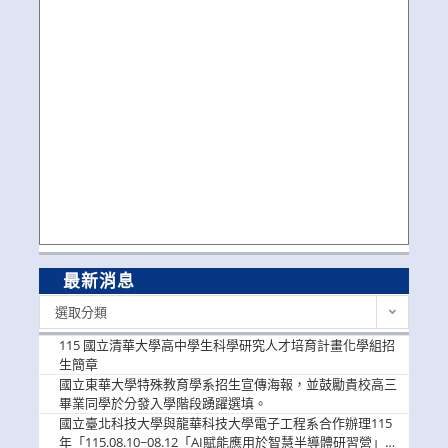
最新消息
最
選取分類
新
消
115 國立清華大學高中學生科學研究人才培育計畫化學組招
息
生簡章
國立東華大學特殊教育學系招生宣傳海報，並鼓勵貴校高三
畢業同學於分發入學階段踴躍選填。
國立臺北科技大學與龍華科技大學電子工程系合作辦理115
年「115.08.10~08.12「AI賦能應用於智慧半導體研習營」，