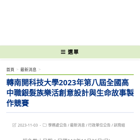
跳
轉
國立光復高級商工職業學校 National Kuangfu Commercial and Industrial
至
Vocational High School
主
要
內
容
選單
首頁
>
最新消息
>
轉南開科技大學2023年第八屆全國高
中職銀髮族樂活創意設計與生命故事製
作競賽
Post
Post
2023-11-03
學務處公告
/
最新消息
/
行政單位公告
/
訓育組
last
category:
modified: