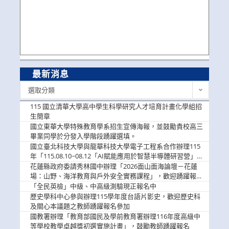
最新消息
最
選取分類
新
消
115 國立清華大學高中學生科學研究人才培育計畫化學組招
息
生簡章
國立東華大學特殊教育學系招生宣傳海報，並鼓勵貴校高三
畢業同學於分發入學階段踴躍選填。
國立臺北科技大學與龍華科技大學電子工程系合作辦理115
年「115.08.10~08.12「AI賦能應用於智慧半導體研習營」，
歡迎學生踴躍報名參加
花蓮縣政府委請秀林國中辦理「2026面山面海論壇－花蓮
場：山野、海洋教育與戶外安全實務課程」，歡迎踴躍報名
參加
「全民英檢」中級、中高級測驗現正報名中
歷史學科中心參與辦理115學年度台語片影史，歡迎歷史科
及關心本議題之教師踴躍報名參加
國教署辦理「教育部國民及學前教育署辦理116年度高級中
等學校教學卓越獎初選實施計畫」，鼓勵教師踴躍報名