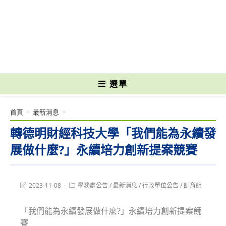
跳
轉
國立光復高級商工職業學校 National Kuangfu Commercial and Industrial
至
Vocational High School
主
要
內
容
選單
首頁
>
最新消息
>
轉德明財經科技大學「我們能為永續發
展做什麼?」永續培力創新提案競賽
Post
Post
2023-11-08
學務處公告
/
最新消息
/
行政單位公告
/
訓育組
last
category:
modified:
「我們能為永續發展做什麼?」永續培力創新提案競
賽