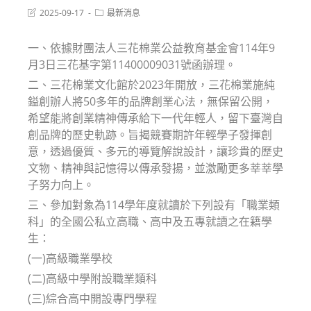
Post
Post
2025-09-17
最新消息
last
category:
modified:
一、依據財團法人三花棉業公益教育基金會114年9
月3日三花基字第11400009031號函辦理。
二、三花棉業文化館於2023年開放，三花棉業施純
鎰創辦人將50多年的品牌創業心法，無保留公開，
希望能將創業精神傳承給下一代年輕人，留下臺灣自
創品牌的歷史軌跡。旨揭競賽期許年輕學子發揮創
意，透過優質、多元的導覽解說設計，讓珍貴的歷史
文物、精神與記憶得以傳承發揚，並激勵更多莘莘學
子努力向上。
三、參加對象為114學年度就讀於下列設有「職業類
科」的全國公私立高職、高中及五專就讀之在籍學
生：
(一)高級職業學校
(二)高級中學附設職業類科
(三)綜合高中開設專門學程