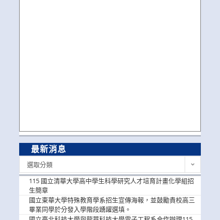
最新消息
最
選取分類
新
消
115 國立清華大學高中學生科學研究人才培育計畫化學組招
息
生簡章
國立東華大學特殊教育學系招生宣傳海報，並鼓勵貴校高三
畢業同學於分發入學階段踴躍選填。
國立臺北科技大學與龍華科技大學電子工程系合作辦理115