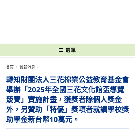
跳
轉
國立光復高級商工職業學校 National Kuangfu Commercial and Industrial
至
Vocational High School
主
要
內
容
選單
首頁
>
最新消息
>
轉知財團法人三花棉業公益教育基金會
舉辦「2025年全國三花文化館盃導覽
競賽」實施計畫，獲獎者除個人獎金
外，另贊助「特優」獎項者就讀學校獎
助學金新台幣10萬元。