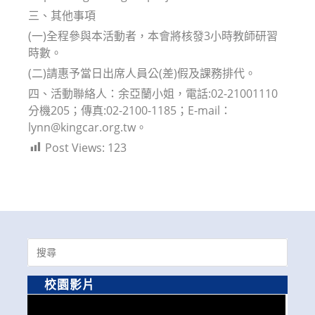
三、其他事項
(一)全程參與本活動者，本會將核發3小時教師研習
時數。
(二)請惠予當日出席人員公(差)假及課務排代。
四、活動聯絡人：余亞蘭小姐，電話:02-21001110
分機205；傳真:02-2100-1185；E-mail：
lynn@kingcar.org.tw。
Post Views:
123
Search
for:
校園影片