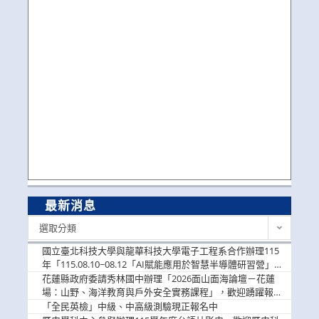
最新消息
最
選取分類
新
消
國立臺北科技大學與龍華科技大學電子工程系合作辦理115
息
年「115.08.10~08.12「AI賦能應用於智慧半導體研習營」，
歡迎學生踴躍報名參加
花蓮縣政府委請秀林國中辦理「2026面山面海論壇－花蓮
場：山野、海洋教育與戶外安全實務課程」，歡迎踴躍報名
參加
「全民英檢」中級、中高級測驗現正報名中