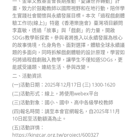
一、金車文教基金會長期推動「愛讓世界轉動」計
畫，致力於鼓勵教師以國際視野和在地行動，陪伴學
生實踐社會關懷與永續發展目標。本次「過程戲劇體
驗工作坊(線上)」特邀《香港樂施會》臺灣項目顧問
李嘉敏，透過「故事」與「戲劇」的力量，開啟
SDGs教學新探索。參與者將進入以永續發展為核心
的故事情境，化身角色、面對選擇，體驗全球永續議
題的多面向，同時拆解戲劇體驗的設計原理，學習如
何將過程戲劇融入教學，讓學生不僅知道SDGs，更
能感受議題、連結生活、參與改變。
二、活動資訊
(一)活動日期：2025年12月17日 (三) 1300-1620
(二)活動形式：線上，將使用webex平台
(三)活動對象：國小、國中、高中各級學校教師
(四)報名時間：請至本會官網報名，自2025年11月
10日起至活動額滿為止。
(五)活動詳情：
https://kingcar.org.tw/project/600327