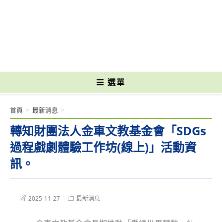
跳
轉
國立光復高級商工職業學校 National Kuangfu Commercial and Industrial
至
Vocational High School
主
要
內
容
選單
首頁
>
最新消息
>
轉知財團法人金車文教基金會「SDGs
過程戲劇體驗工作坊(線上)」活動資
訊。
Post
Post
2025-11-27
最新消息
last
category:
modified: