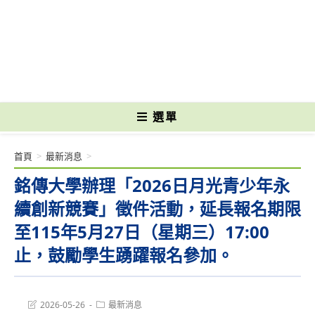
跳
轉
國立光復高級商工職業學校 National Kuangfu Commercial and Industrial
至
Vocational High School
主
要
內
容
選單
首頁
>
最新消息
>
銘傳大學辦理「2026日月光青少年永
續創新競賽」徵件活動，延長報名期限
至115年5月27日（星期三）17:00
止，鼓勵學生踴躍報名參加。
Post
Post
2026-05-26
最新消息
last
category: