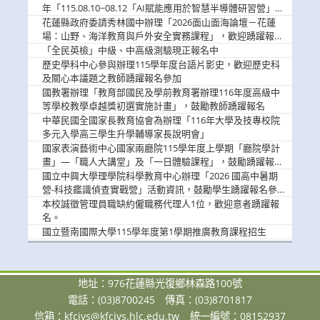
息
年「115.08.10~08.12「AI賦能應用於智慧半導體研習營」，
歡迎學生踴躍報名參加
花蓮縣政府委請秀林國中辦理「2026面山面海論壇－花蓮
場：山野、海洋教育與戶外安全實務課程」，歡迎踴躍報名
參加
「全民英檢」中級、中高級測驗現正報名中
歷史學科中心參與辦理115學年度台語片影史，歡迎歷史科
及關心本議題之教師踴躍報名參加
國教署辦理「教育部國民及學前教育署辦理116年度高級中
等學校教學卓越獎初選實施計畫」，鼓勵教師踴躍報名
中華民國全國家長教育協會為辦理「116年大學及技專校院
多元入學高三學生升學輔導家長說明會」
國家表演藝術中心國家兩廳院115學年度上學期「廳院學計
畫」—「職人大講堂」及「一日體驗課程」，鼓勵踴躍報名
參與。
國立中興大學理學院科學教育中心辦理「2026 國高中暑期
營-科技鑑識偵查實戰營」活動資訊，鼓勵學生踴躍報名參
加。
本校誠徵管理員職缺約僱職務代理人1位，歡迎意者踴躍報
名。
國立暨南國際大學115學年度第1學期推廣教育課程招生
地址：976花蓮縣光復鄉林森路100號
電話：(03)8700245
傳真：(03)8701817
信箱：
kfcivs@kfcivs.hlc.edu.tw
統一編號：08152937