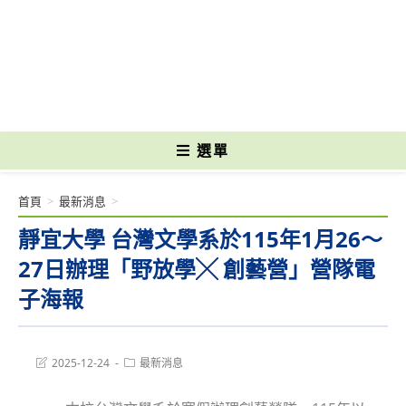
跳
轉
國立光復高級商工職業學校 National Kuangfu Commercial and Industrial
至
Vocational High School
主
要
內
容
選單
首頁
>
最新消息
>
靜宜大學 台灣文學系於115年1月26～
27日辦理「野放學╳ 創藝營」營隊電
子海報
Post
Post
2025-12-24
最新消息
last
category:
modified: