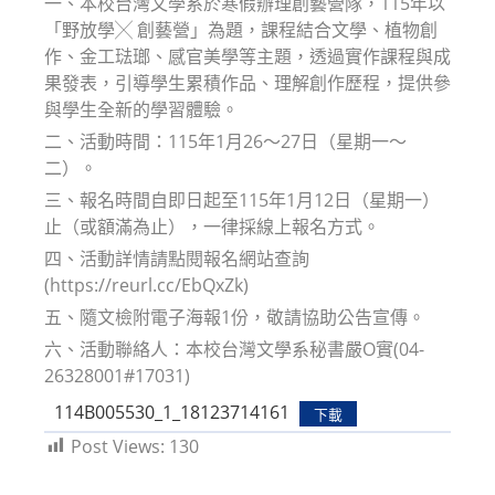
一、本校台灣文學系於寒假辦理創藝營隊，115年以
「野放學╳ 創藝營」為題，課程結合文學、植物創
作、金工琺瑯、感官美學等主題，透過實作課程與成
果發表，引導學生累積作品、理解創作歷程，提供參
與學生全新的學習體驗。
二、活動時間：115年1月26～27日（星期一～
二）。
三、報名時間自即日起至115年1月12日（星期一）
止（或額滿為止），一律採線上報名方式。
四、活動詳情請點閱報名網站查詢
(https://reurl.cc/EbQxZk)
五、隨文檢附電子海報1份，敬請協助公告宣傳。
六、活動聯絡人：本校台灣文學系秘書嚴O實(04-
26328001#17031)
114B005530_1_18123714161
下載
Post Views:
130