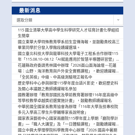
最新消息
最
選取分類
新
消
115 國立清華大學高中學生科學研究人才培育計畫化學組招
息
生簡章
國立東華大學特殊教育學系招生宣傳海報，並鼓勵貴校高三
畢業同學於分發入學階段踴躍選填。
國立臺北科技大學與龍華科技大學電子工程系合作辦理115
年「115.08.10~08.12「AI賦能應用於智慧半導體研習營」，
歡迎學生踴躍報名參加
花蓮縣政府委請秀林國中辦理「2026面山面海論壇－花蓮
場：山野、海洋教育與戶外安全實務課程」，歡迎踴躍報名
參加
「全民英檢」中級、中高級測驗現正報名中
歷史學科中心參與辦理115學年度台語片影史，歡迎歷史科
及關心本議題之教師踴躍報名參加
國教署辦理「教育部國民及學前教育署辦理116年度高級中
等學校教學卓越獎初選實施計畫」，鼓勵教師踴躍報名
中華民國全國家長教育協會為辦理「116年大學及技專校院
多元入學高三學生升學輔導家長說明會」
國家表演藝術中心國家兩廳院115學年度上學期「廳院學計
畫」—「職人大講堂」及「一日體驗課程」，鼓勵踴躍報名
參與。
國立中興大學理學院科學教育中心辦理「2026 國高中暑期